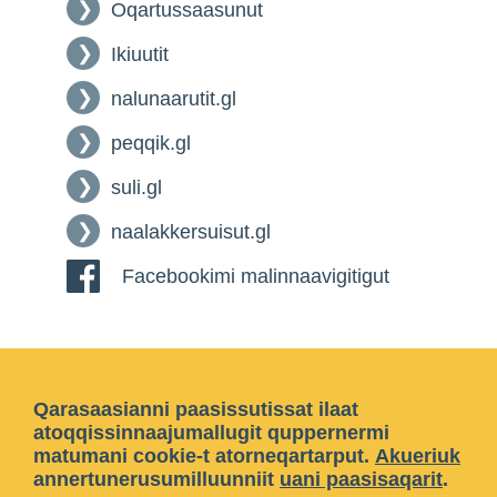
Oqartussaasunut
Ikiuutit
nalunaarutit.gl
peqqik.gl
suli.gl
naalakkersuisut.gl
Facebookimi malinnaavigitigut
Qarasaasianni paasissutissat ilaat
atoqqissinnaajumallugit quppernermi
matumani cookie-t atorneqartarput.
Akueriuk
annertunerusumilluunniit
uani paasisaqarit
.