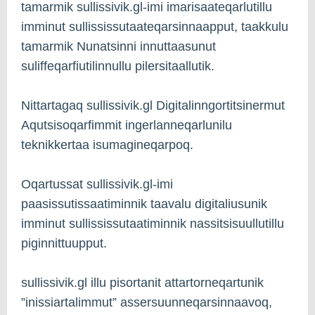
tamarmik sullissivik.gl-imi imarisaateqarlutillu
imminut sullississutaateqarsinnaapput, taakkulu
tamarmik Nunatsinni innuttaasunut
suliffeqarfiutilinnullu pilersitaallutik.
Nittartagaq sullissivik.gl Digitalinngortitsinermut
Aqutsisoqarfimmit ingerlanneqarlunilu
teknikkertaa isumagineqarpoq.
Oqartussat sullissivik.gl-imi
paasissutissaatiminnik taavalu digitaliusunik
imminut sullississutaatiminnik nassitsisuullutillu
piginnittuupput.
sullissivik.gl illu pisortanit attartorneqartunik
”inissiartalimmut” assersuunneqarsinnaavoq,