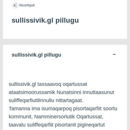
Atuartiguk
sullissivik.gl pillugu
sullissivik.gl pillugu
sullissivik.gl tassaavoq oqartussat
ataatsimoorussamik Nunatsinni innuttaasunut
suliffeqarfiutilinnullu nittartagaat.
Tamanna ima isumaqarpoq pisortaqarfiit soorlu
kommunit, Namminersorlutik Oqartussat,
taavalu suliffeqarfiit pisortanit pigineqartut