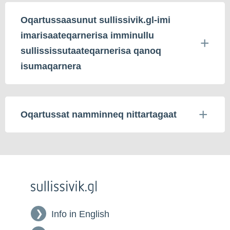
Oqartussaasunut sullissivik.gl-imi
imarisaateqarnerisa imminullu
sullississutaateqarnerisa qanoq
isumaqarnera
Oqartussat namminneq nittartagaat
Info in English