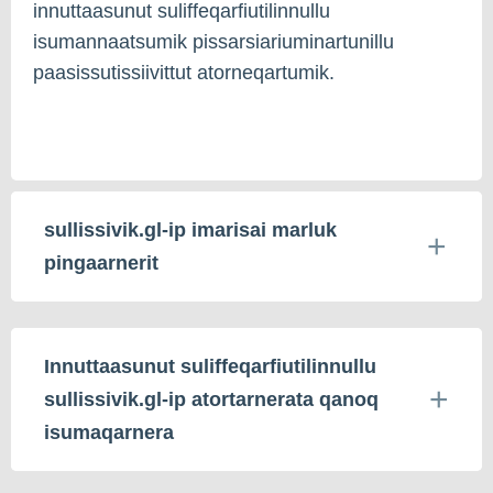
innuttaasunut suliffeqarfiutilinnullu
isumannaatsumik pissarsiariuminartunillu
paasissutissiivittut atorneqartumik.
sullissivik.gl-ip imarisai marluk
pingaarnerit
Innuttaasunut suliffeqarfiutilinnullu
sullissivik.gl-ip atortarnerata qanoq
isumaqarnera