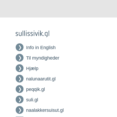
Info in English
Til myndigheder
Hjælp
nalunaarutit.gl
peqqik.gl
suli.gl
naalakkersuisut.gl