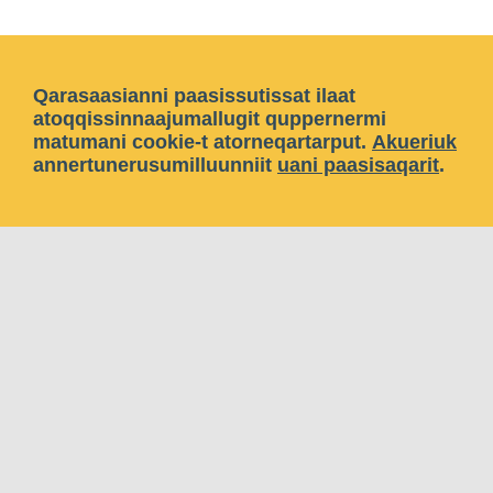
Qarasaasianni paasissutissat ilaat
atoqqissinnaajumallugit quppernermi
matumani cookie-t atorneqartarput.
Akueriuk
annertunerusumilluunniit
uani paasisaqarit
.