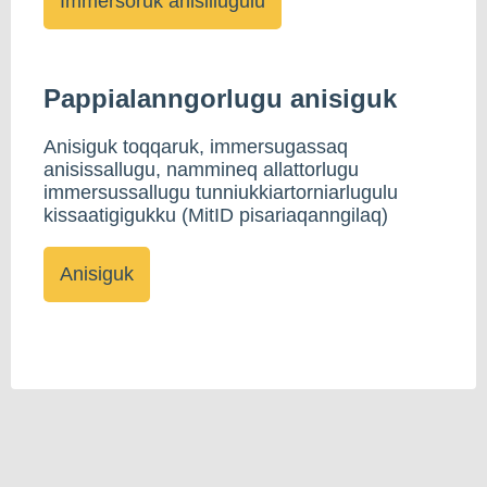
Pappialanngorlugu anisiguk
Anisiguk toqqaruk, immersugassaq
anisissallugu, nammineq allattorlugu
immersussallugu tunniukkiartorniarlugulu
kissaatigigukku (MitID pisariaqanngilaq)