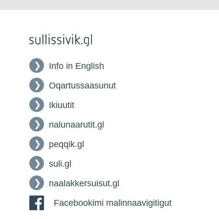
Info in English
Oqartussaasunut
Ikiuutit
nalunaarutit.gl
peqqik.gl
suli.gl
naalakkersuisut.gl
Facebookimi malinnaavigitigut