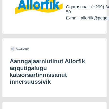
Oqarasuaat: (+299) 3
50
E-mail:
allorfik@peqqi
Atuartiguk
Aanngajaarniutinut Allorfik
aqqutigalugu
katsorsartinnissanut
innersuussivik