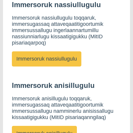
Immersoruk nassiullugulu
Immersoruk nassiullugulu toqqaruk,
immersugassaq attaveqaatitigoortumik
immersussallugu ingerlaannartumillu
nassiunniarlugu kissaatigigukku (MitID
pisariaqarpoq)
Immersoruk anisillugulu
Immersoruk anisillugulu toqqaruk,
immersugassaq attaveqaatitigoortumik
immersussallugu namminerlu anisissallugu
kissaatigigukku (MitID pisariaqanngilaq)