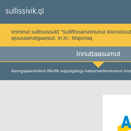
Gå
til
indholdet
Imminut sullississutit "Suliffissarsiortunut ikiorsi
ajuusaarutigaarput. In.in.:
Majoriaq
Innuttaasumut
Aanngajaarniutinut Allorfik aqqutigalugu katsorsartinnissanut inn