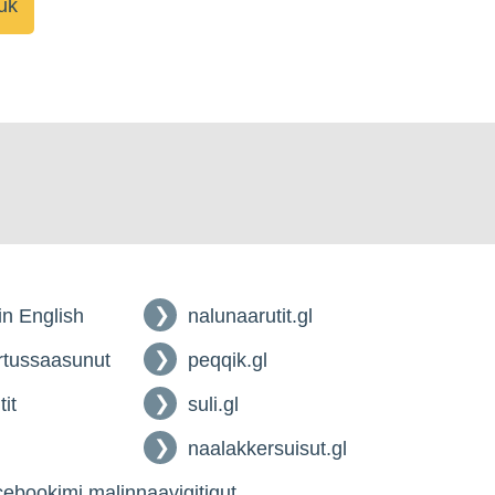
 in English
nalunaarutit.gl
tussaasunut
peqqik.gl
tit
suli.gl
naalakkersuisut.gl
ebookimi malinnaavigitigut