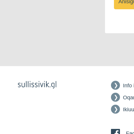
Info
Oqar
Ikiuu
Fac