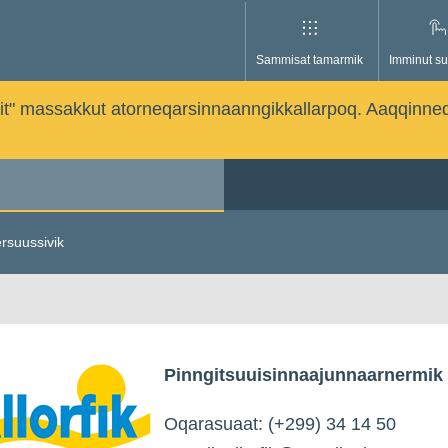
Sammisat tamarmik
Imminut su
issutit" massakkut atorneqarsinnaanngikkallarpoq. Aaqqinne
ersuussivik
Pinngitsuuisinnaajunnaarnermik
Oqarasuaat: (+299) 34 14 50