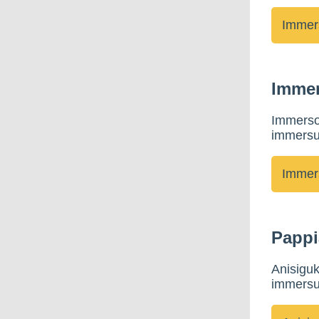
Immer
Immersor
immersus
Pappi
Anisiguk
immersus