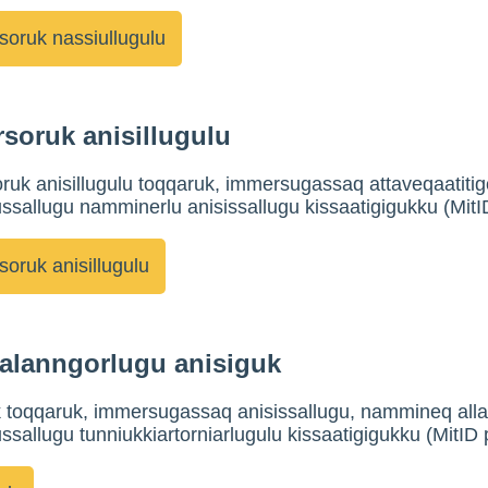
soruk anisillugulu
uk anisillugulu toqqaruk, immersugassaq attaveqaatiti
sallugu namminerlu anisissallugu kissaatigigukku (MitI
alanngorlugu anisiguk
 toqqaruk, immersugassaq anisissallugu, nammineq alla
sallugu tunniukkiartorniarlugulu kissaatigigukku (MitID 