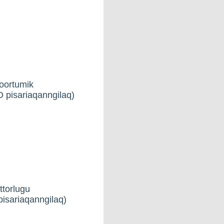
goortumik
D pisariaqanngilaq)
ttorlugu
pisariaqanngilaq)