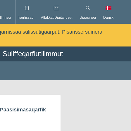
llinneq
Iserfissaq
Allakkat Digitaliusut
Ujaasineq
Dansk
qarnissaa sulissutigaarput. Pisarissersuinera
Suliffeqarfiutilimmut
 Paasisimasaqarfik