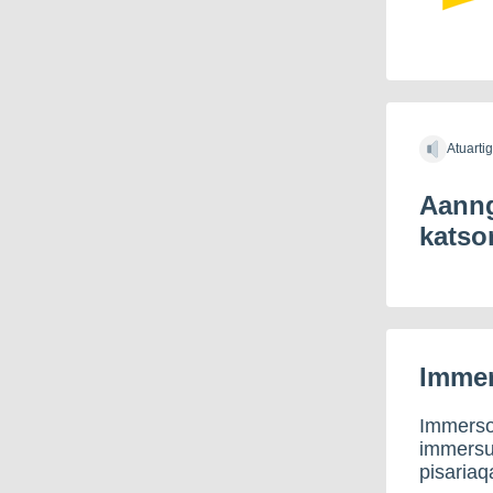
Atuarti
Aanng
katso
Immer
Immerso
immersus
pisariaq