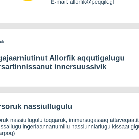
E-mail:
allorfik@peqqik.gl
guk
ajaarniutinut Allorfik aqqutigalugu
rsartinnissanut innersuussivik
soruk nassiullugulu
ruk nassiullugulu toqqaruk, immersugassaq attaveqaatit
sallugu ingerlaannartumillu nassiunniarlugu kissaatigig
arpoq)