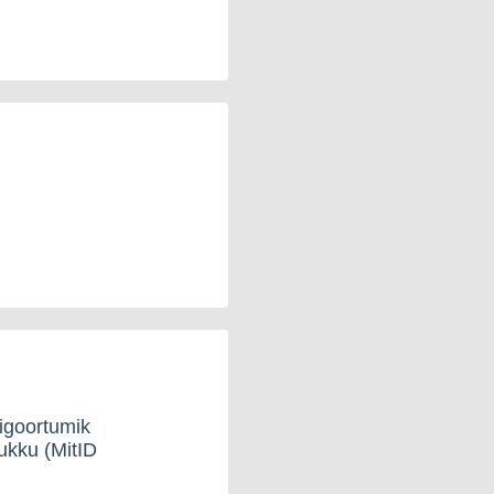
igoortumik
ukku (MitID