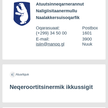
Atuutsinneqarnerannut
Naligiisitaanermullu
Naalakkersuisoqarfik
Oqarasuaat:
Postbox
(+299) 34 50 00
1601
E-mail:
3900
isiin@nanoq.gl
Nuuk
Atuartiguk
Neqeroortitsinermik ikkussigit