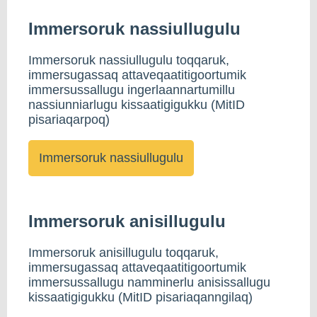
Immersoruk nassiullugulu
Immersoruk nassiullugulu toqqaruk,
immersugassaq attaveqaatitigoortumik
immersussallugu ingerlaannartumillu
nassiunniarlugu kissaatigigukku (MitID
pisariaqarpoq)
Immersoruk anisillugulu
Immersoruk anisillugulu toqqaruk,
immersugassaq attaveqaatitigoortumik
immersussallugu namminerlu anisissallugu
kissaatigigukku (MitID pisariaqanngilaq)