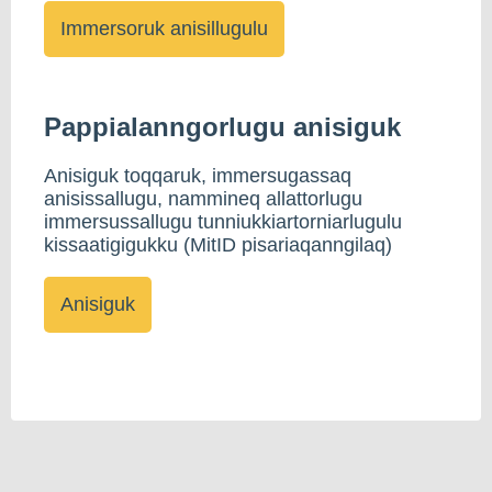
Pappialanngorlugu anisiguk
Anisiguk toqqaruk, immersugassaq
anisissallugu, nammineq allattorlugu
immersussallugu tunniukkiartorniarlugulu
kissaatigigukku (MitID pisariaqanngilaq)