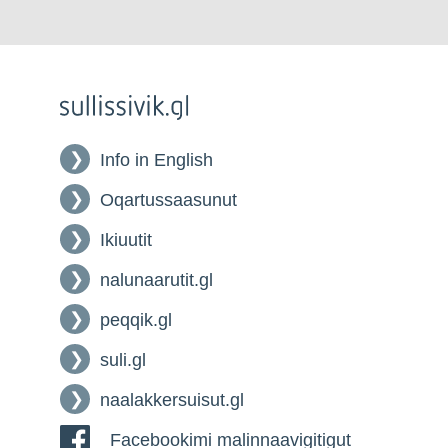
Info in English
Oqartussaasunut
Ikiuutit
nalunaarutit.gl
peqqik.gl
suli.gl
naalakkersuisut.gl
Facebookimi malinnaavigitigut