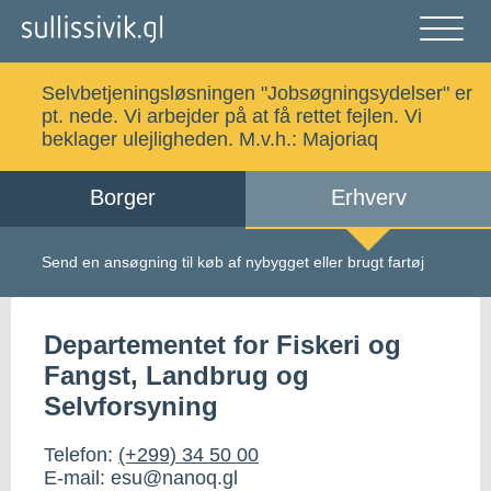
Gå
til
indholdet
Åben
og
Selvbetjeningsløsningen "Jobsøgningsydelser" er
luk
Søg
pt. nede. Vi arbejder på at få rettet fejlen. Vi
menu
beklager ulejligheden. M.v.h.:
Majoriaq
Borger
Erhverv
Alle emner
Selvbetjening
Send en ansøgning til køb af nybygget eller brugt fartøj
Log ind
Digital Post
Departementet for Fiskeri og
Fangst, Landbrug og
Selvforsyning
Kalaallisut
Telefon:
(+299) 34 50 00
E-mail: esu@nanoq.gl