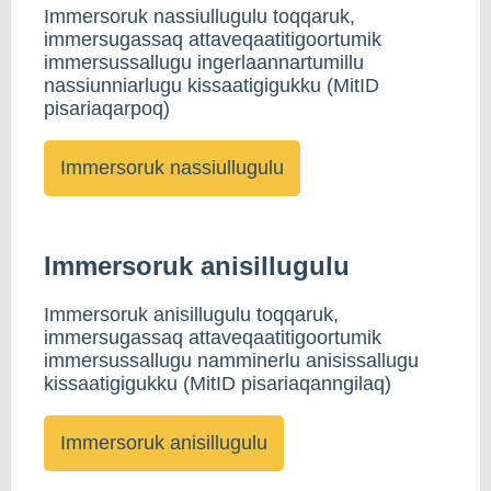
Immersoruk nassiullugulu toqqaruk,
immersugassaq attaveqaatitigoortumik
immersussallugu ingerlaannartumillu
nassiunniarlugu kissaatigigukku (MitID
pisariaqarpoq)
Immersoruk anisillugulu
Immersoruk anisillugulu toqqaruk,
immersugassaq attaveqaatitigoortumik
immersussallugu namminerlu anisissallugu
kissaatigigukku (MitID pisariaqanngilaq)