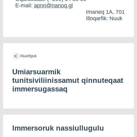
E-mail:
apnn@nanoq.gl
Imaneq 1A, 701
Illoqarfik: Nuuk
Atuartiguk
Umiarsuarmik
tunitsiviliinissamut qinnuteqaat
immersugassaq
Immersoruk nassiullugulu