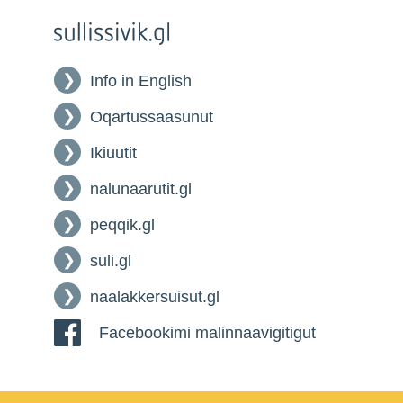
Info in English
Oqartussaasunut
Ikiuutit
nalunaarutit.gl
peqqik.gl
suli.gl
naalakkersuisut.gl
Facebookimi malinnaavigitigut