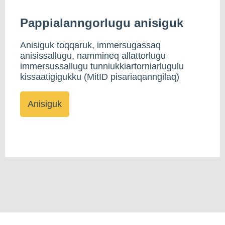
Pappialanngorlugu anisiguk
Anisiguk toqqaruk, immersugassaq
anisissallugu, nammineq allattorlugu
immersussallugu tunniukkiartorniarlugulu
kissaatigigukku (MitID pisariaqanngilaq)