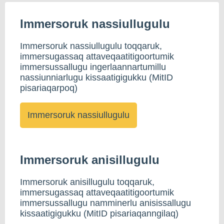
Immersoruk nassiullugulu
Immersoruk nassiullugulu toqqaruk,
immersugassaq attaveqaatitigoortumik
immersussallugu ingerlaannartumillu
nassiunniarlugu kissaatigigukku (MitID
pisariaqarpoq)
Immersoruk anisillugulu
Immersoruk anisillugulu toqqaruk,
immersugassaq attaveqaatitigoortumik
immersussallugu namminerlu anisissallugu
kissaatigigukku (MitID pisariaqanngilaq)