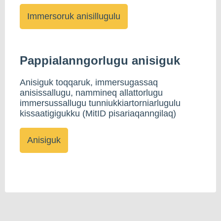
Pappialanngorlugu anisiguk
Anisiguk toqqaruk, immersugassaq
anisissallugu, nammineq allattorlugu
immersussallugu tunniukkiartorniarlugulu
kissaatigigukku (MitID pisariaqanngilaq)