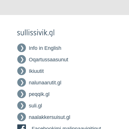
Info in English
Oqartussaasunut
Ikiuutit
nalunaarutit.gl
peqqik.gl
suli.gl
naalakkersuisut.gl
Facebookimi malinnaavigitigut