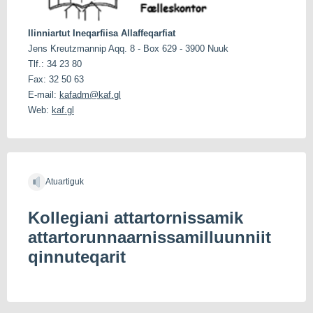
Ilinniartut Ineqarfiisa Allaffeqarfiat
Jens Kreutzmannip Aqq. 8 - Box 629 - 3900 Nuuk
Tlf.: 34 23 80
Fax: 32 50 63
E-mail:
kafadm@kaf.gl
Web:
kaf.gl
Atuartiguk
Kollegiani attartornissamik
attartorunnaarnissamilluunniit
qinnuteqarit