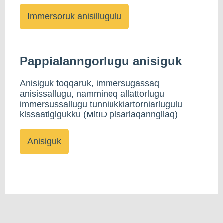
Pappialanngorlugu anisiguk
Anisiguk toqqaruk, immersugassaq
anisissallugu, nammineq allattorlugu
immersussallugu tunniukkiartorniarlugulu
kissaatigigukku (MitID pisariaqanngilaq)