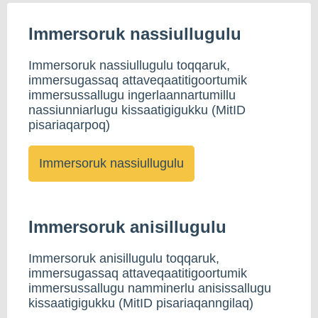
Immersoruk nassiullugulu
Immersoruk nassiullugulu toqqaruk,
immersugassaq attaveqaatitigoortumik
immersussallugu ingerlaannartumillu
nassiunniarlugu kissaatigigukku (MitID
pisariaqarpoq)
Immersoruk anisillugulu
Immersoruk anisillugulu toqqaruk,
immersugassaq attaveqaatitigoortumik
immersussallugu namminerlu anisissallugu
kissaatigigukku (MitID pisariaqanngilaq)