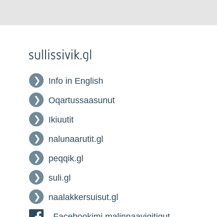
Info in English
Oqartussaasunut
Ikiuutit
nalunaarutit.gl
peqqik.gl
suli.gl
naalakkersuisut.gl
Facebookimi malinnaavigitigut