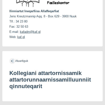
Ilinniartut Ineqarfiisa Allaffeqarfiat
Jens Kreutzmannip Aqq. 8 - Box 629 - 3900 Nuuk
Tlf.: 34 23 80
Fax: 32 50 63
E-mail:
kafadm@kaf.gl
Web:
kaf.gl
Atuartiguk
Kollegiani attartornissamik
attartorunnaarnissamilluunniit
qinnuteqarit