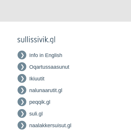
Info in English
Oqartussaasunut
Ikiuutit
nalunaarutit.gl
peqqik.gl
suli.gl
naalakkersuisut.gl