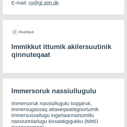
E-mail:
ro@gl.stm.dk
Atuartiguk
Immikkut ittumik akilersuutinik
qinnuteqaat
Immersoruk nassiullugulu
Immersoruk nassiullugulu toqqaruk,
immersugassaq attaveqaatitigoortumik
immersussallugu ingerlaannartumillu
nassiunniarlugu kissaatigigukku (MitID