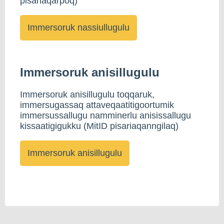
pisariaqarpoq)
Immersoruk anisillugulu
Immersoruk anisillugulu toqqaruk,
immersugassaq attaveqaatitigoortumik
immersussallugu namminerlu anisissallugu
kissaatigigukku (MitID pisariaqanngilaq)