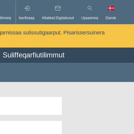
llinneq
Iserfissaq
Allakkat Digitaliusut
Ujaasineq
Dansk
qarnissaa sulissutigaarput. Pisarissersuinera
Suliffeqarfiutilimmut