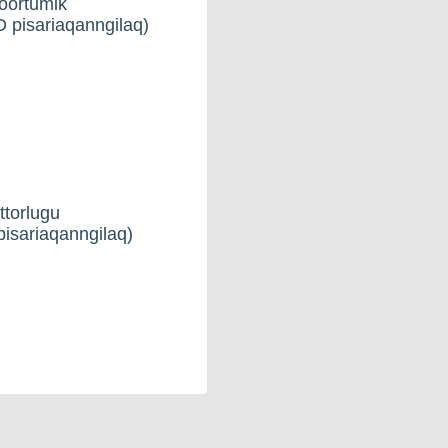
goortumik
D pisariaqanngilaq)
ttorlugu
pisariaqanngilaq)