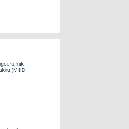
igoortumik
ukku (MitID