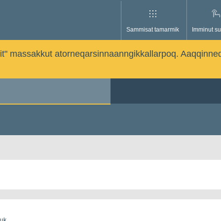
Sammisat tamarmik
Imminut su
issutit" massakkut atorneqarsinnaanngikkallarpoq. Aaqqinne
guk