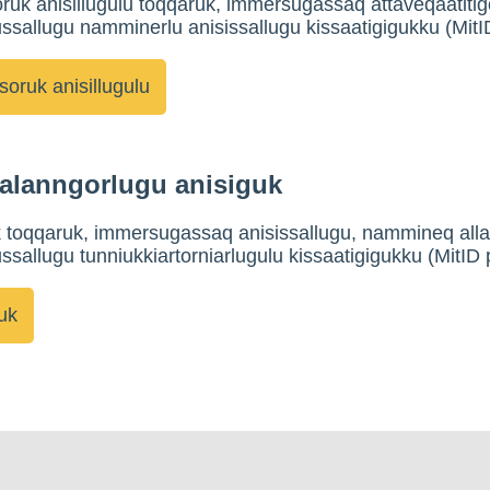
uk anisillugulu toqqaruk, immersugassaq attaveqaatiti
sallugu namminerlu anisissallugu kissaatigigukku (MitI
alanngorlugu anisiguk
 toqqaruk, immersugassaq anisissallugu, nammineq alla
sallugu tunniukkiartorniarlugulu kissaatigigukku (MitID 