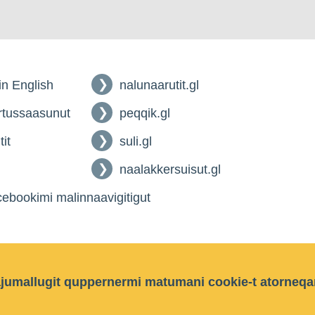
 in English
nalunaarutit.gl
tussaasunut
peqqik.gl
tit
suli.gl
naalakkersuisut.gl
ebookimi malinnaavigitigut
ajumallugit quppernermi matumani cookie-t atorneqa