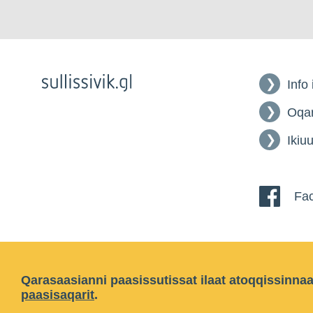
Info
Oqar
Ikiuu
Fac
Qarasaasianni paasissutissat ilaat atoqqissinna
paasisaqarit
.