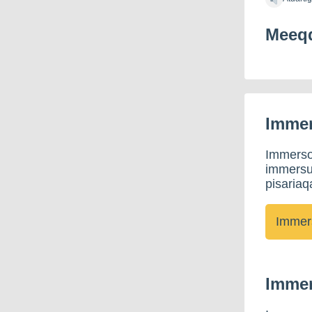
Meeqq
Immer
Immerso
immersus
pisariaq
Immer