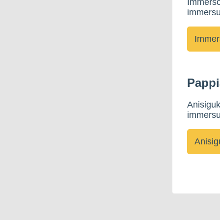
Immersor
immersus
Pappi
Anisiguk
immersus