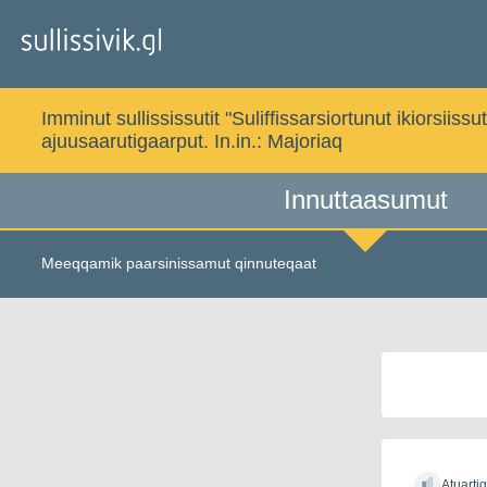
Gå
til
indholdet
Imminut sullississutit "Suliffissarsiortunut ikiorsi
ajuusaarutigaarput. In.in.:
Majoriaq
Innuttaasumut
Meeqqamik paarsinissamut qinnuteqaat
Atuarti