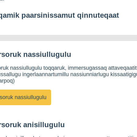
amik paarsinissamut qinnuteqaat
soruk nassiullugulu
ruk nassiullugulu toqqaruk, immersugassaq attaveqaatit
sallugu ingerlaannartumillu nassiunniarlugu kissaatigig
arpoq)
soruk anisillugulu