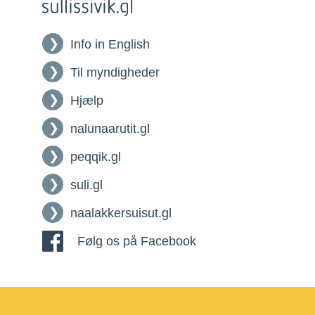
Info in English
Til myndigheder
Hjælp
nalunaarutit.gl
peqqik.gl
suli.gl
naalakkersuisut.gl
Følg os på Facebook