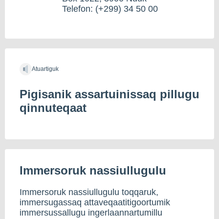
Telefon: (+299) 34 50 00
Atuartiguk
Pigisanik assartuinissaq pillugu
qinnuteqaat
Immersoruk nassiullugulu
Immersoruk nassiullugulu toqqaruk,
immersugassaq attaveqaatitigoortumik
immersussallugu ingerlaannartumillu