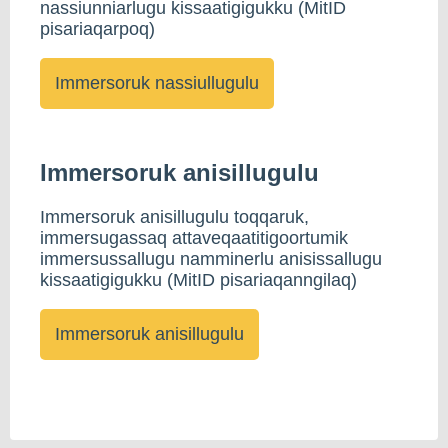
nassiunniarlugu kissaatigigukku (MitID
pisariaqarpoq)
Immersoruk anisillugulu
Immersoruk anisillugulu toqqaruk,
immersugassaq attaveqaatitigoortumik
immersussallugu namminerlu anisissallugu
kissaatigigukku (MitID pisariaqanngilaq)