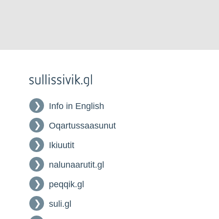
Info in English
Oqartussaasunut
Ikiuutit
nalunaarutit.gl
peqqik.gl
suli.gl