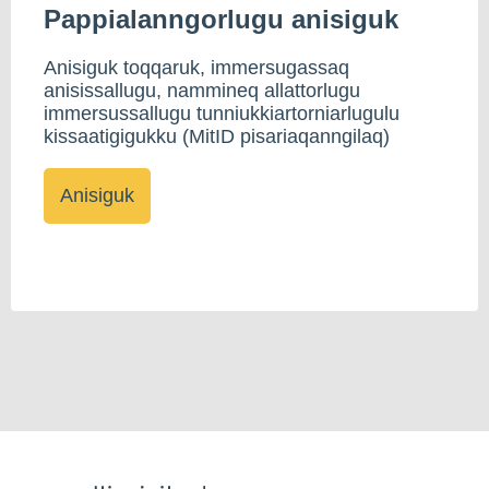
Pappialanngorlugu anisiguk
Anisiguk toqqaruk, immersugassaq
anisissallugu, nammineq allattorlugu
immersussallugu tunniukkiartorniarlugulu
kissaatigigukku (MitID pisariaqanngilaq)