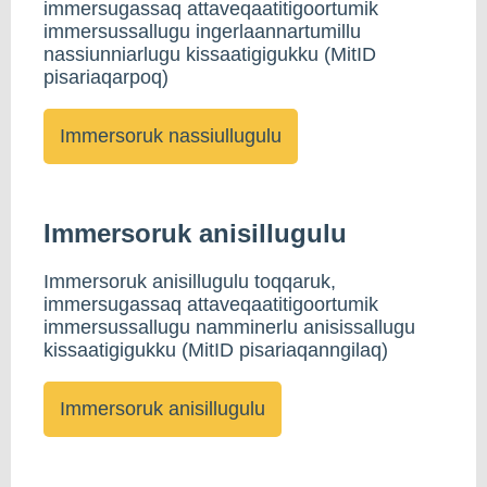
immersugassaq attaveqaatitigoortumik
immersussallugu ingerlaannartumillu
nassiunniarlugu kissaatigigukku (MitID
pisariaqarpoq)
Immersoruk anisillugulu
Immersoruk anisillugulu toqqaruk,
immersugassaq attaveqaatitigoortumik
immersussallugu namminerlu anisissallugu
kissaatigigukku (MitID pisariaqanngilaq)