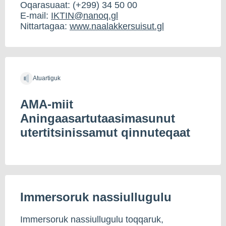
Oqarasuaat: (+299) 34 50 00
E-mail:
IKTIN@nanoq.gl
Nittartagaa:
www.naalakkersuisut.gl
Atuartiguk
AMA-miit
Aningaasartutaasimasunut
utertitsinissamut qinnuteqaat
Immersoruk nassiullugulu
Immersoruk nassiullugulu toqqaruk,