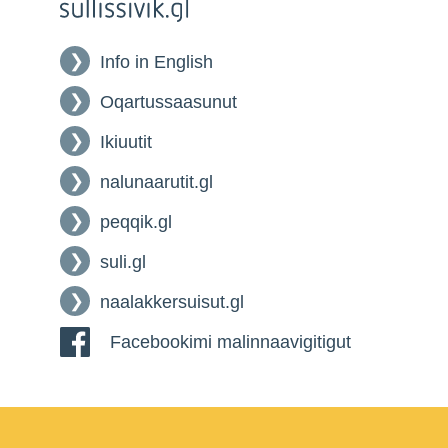
Info in English
Oqartussaasunut
Ikiuutit
nalunaarutit.gl
peqqik.gl
suli.gl
naalakkersuisut.gl
Facebookimi malinnaavigitigut