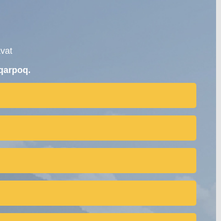
vat
qarpoq.