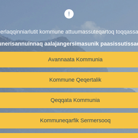
gerlaqqinniarlutit kommune attuumassuteqartoq toqqassa
erisannuinnaq aalajangersimasunik paasissutissa
Avannaata Kommunia
Kommune Qeqertalik
Qeqqata Kommunia
Kommuneqarfik Sermersooq