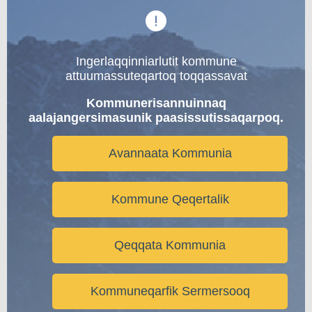
Ingerlaqqinniarlutit kommune
attuumassuteqartoq toqqassavat
Kommunerisannuinnaq
aalajangersimasunik paasissutissaqarpoq.
Avannaata Kommunia
Kommune Qeqertalik
Qeqqata Kommunia
Kommuneqarfik Sermersooq