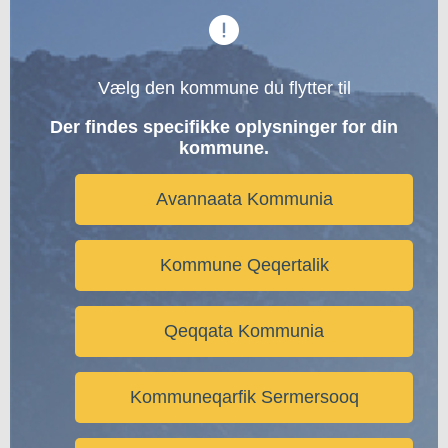
Vælg den kommune du flytter til
Der findes specifikke oplysninger for din
kommune.
Avannaata Kommunia
Kommune Qeqertalik
Qeqqata Kommunia
Kommuneqarfik Sermersooq