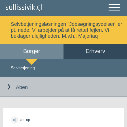
Gå
til
indholdet
Åben
og
Selvbetjeningsløsningen "Jobsøgningsydelser" er
luk
Søg
pt. nede. Vi arbejder på at få rettet fejlen. Vi
menu
beklager ulejligheden. M.v.h.:
Majoriaq
Borger
Erhverv
Alle emner
Selvbetjening
Selvbetjening
Log ind
Digital Post
Åben
Kalaallisut
Læs op