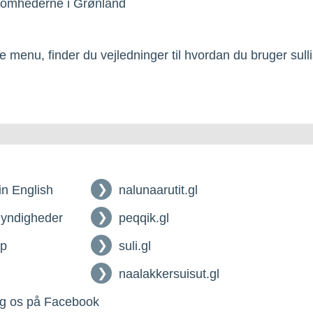
somhederne i Grønland
 menu, finder du vejledninger til hvordan du bruger sullis
 in English
nalunaarutit.gl
myndigheder
peqqik.gl
lp
suli.gl
naalakkersuisut.gl
g os på Facebook