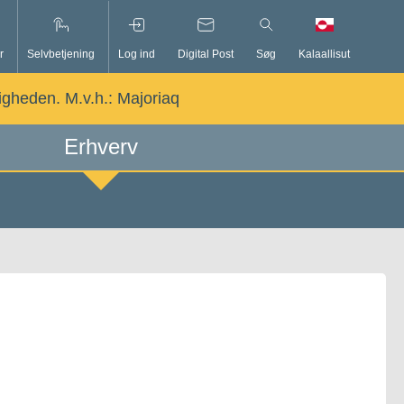
r
Selvbetjening
Log ind
Digital Post
Søg
Kalaallisut
ligheden. M.v.h.:
Majoriaq
Erhverv