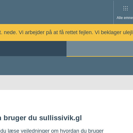
Alle emne
nede. Vi arbejder på at få rettet fejlen. Vi beklager ulej
 bruger du sullissivik.gl
 du læse vejledninger om hvordan du bruger