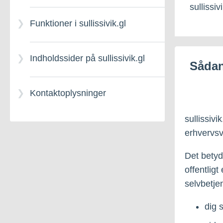
sullissivi
Funktioner i sullissivik.gl
Indholdssider på sullissivik.gl
Sådan
Kontaktoplysninger
sullissivi
erhvervsv
Det betyd
offentlig
selvbetjen
dig 