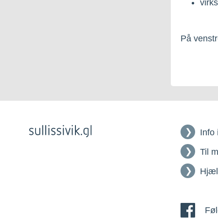
virk
På venstre
Info
Til 
Hjæ
Føl