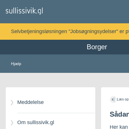
Gå
til
indholdet
Selvbetjeningsløsningen "Jobsøgningsydelser" er pt. 
Borger
Hjælp
Læs op
Meddelelse
Sådan
Om sullissivik.gl
Her kan