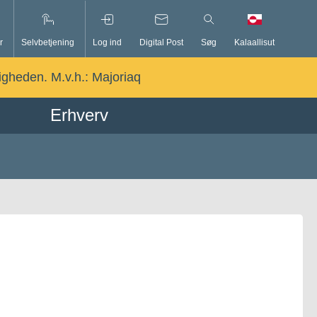
r
Selvbetjening
Log ind
Digital Post
Søg
Kalaallisut
ligheden. M.v.h.:
Majoriaq
Erhverv