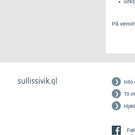
virk
På venstre
Info
Til 
Hjæ
Føl