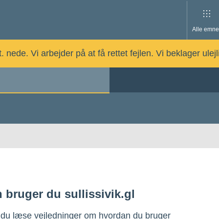
Alle emne
nede. Vi arbejder på at få rettet fejlen. Vi beklager ulej
 bruger du sullissivik.gl
 du læse vejledninger om hvordan du bruger