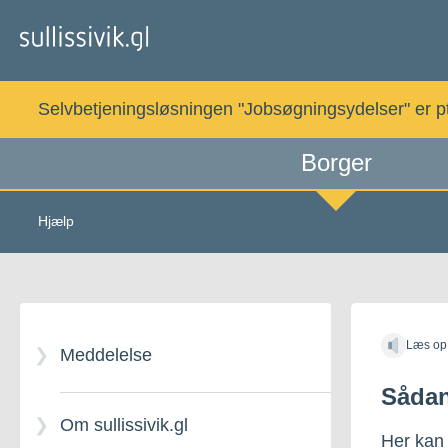
Gå
til
indholdet
Selvbetjeningsløsningen "Jobsøgningsydelser" er pt. 
Borger
Hjælp
Læs op
Meddelelse
Sådan
Om sullissivik.gl
Her kan