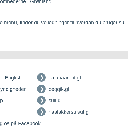
somhederne i Grønland
 menu, finder du vejledninger til hvordan du bruger sullis
 in English
nalunaarutit.gl
myndigheder
peqqik.gl
lp
suli.gl
naalakkersuisut.gl
g os på Facebook