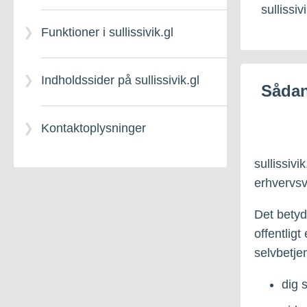
sullissivi
Funktioner i sullissivik.gl
Indholdssider på sullissivik.gl
Sådan
Kontaktoplysninger
sullissivi
erhvervsv
Det betyd
offentlig
selvbetjen
dig 