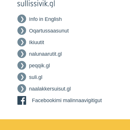
Info in English
Oqartussaasunut
Ikiuutit
nalunaarutit.gl
peqqik.gl
suli.gl
naalakkersuisut.gl
Facebookimi malinnaavigitigut