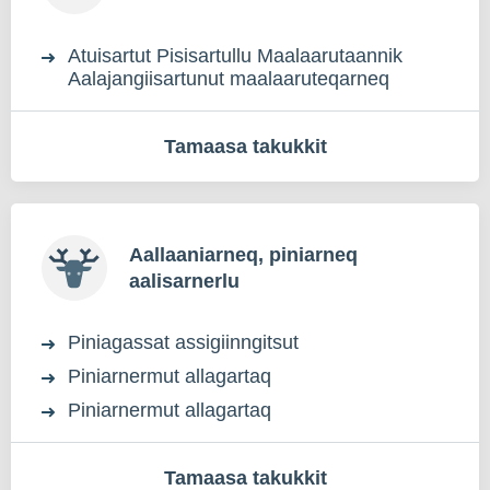
Atuisartut Pisisartullu Maalaarutaannik
Aalajangiisartunut maalaaruteqarneq
Tamaasa takukkit
Aallaaniarneq, piniarneq
aalisarnerlu
Piniagassat assigiinngitsut
Piniarnermut allagartaq
Piniarnermut allagartaq
Tamaasa takukkit