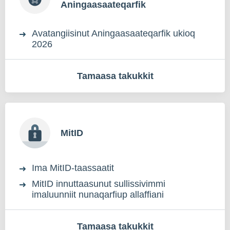
Aningaasaateqarfik
Avatangiisinut Aningaasaateqarfik ukioq
2026
Tamaasa takukkit
MitID
Ima MitID-taassaatit
MitID innuttaasunut sullissivimmi
imaluunniit nunaqarfiup allaffiani
Tamaasa takukkit