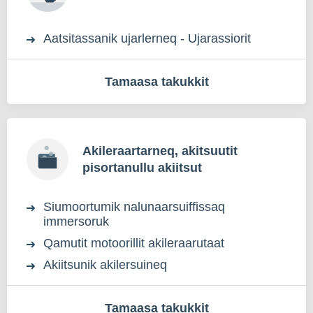
Aatsitassanik ujarlerneq - Ujarassiorit
Tamaasa takukkit
Akileraartarneq, akitsuutit
pisortanullu akiitsut
Siumoortumik nalunaarsuiffissaq
immersoruk
Qamutit motoorillit akileraarutaat
Akiitsunik akilersuineq
Tamaasa takukkit