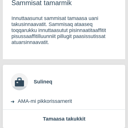
Sammisat tamarmik
Innuttaasunut sammisat tamaasa uani
takusinnaavatit. Sammisaq ataaseq
toqqarukku innuttaasutut pisinnaatitaaffitit
pisussaaffitilluunniit pillugit paasissutissat
atuarsinnaavatit.
Sulineq
AMA-mi pikkorissarnerit
Tamaasa takukkit