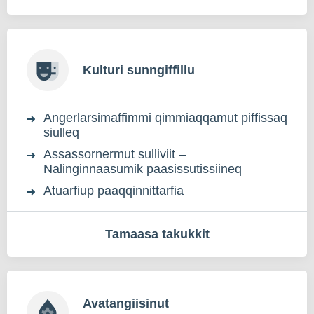
Kulturi sunngiffillu
Angerlarsimaffimmi qimmiaqqamut piffissaq
siulleq
Assassornermut sulliviit –
Nalinginnaasumik paasissutissiineq
Atuarfiup paaqqinnittarfia
Tamaasa takukkit
Avatangiisinut