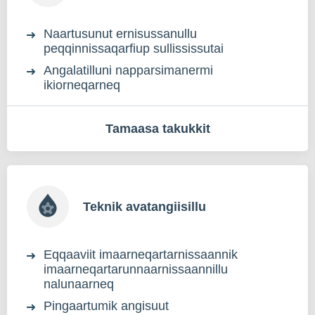
Naartusunut ernisussanullu
peqqinnissaqarfiup sullississutai
Angalatilluni napparsimanermi
ikiorneqarneq
Tamaasa takukkit
Teknik avatangiisillu
Eqqaaviit imaarneqartarnissaannik
imaarneqartarunnaarnissaannillu
nalunaarneq
Pingaartumik angisuut