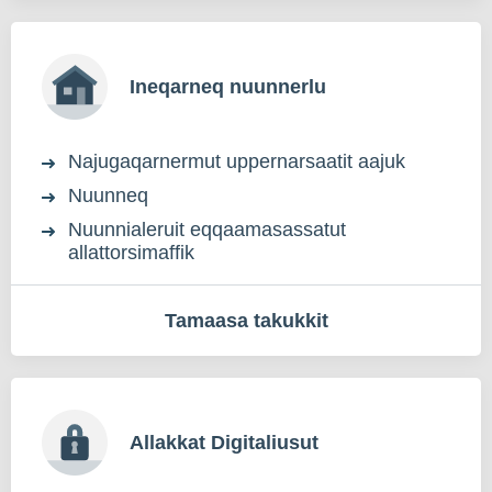
Ineqarneq nuunnerlu
Najugaqarnermut uppernarsaatit aajuk
Nuunneq
Nuunnialeruit eqqaamasassatut
allattorsimaffik
Tamaasa takukkit
Allakkat Digitaliusut