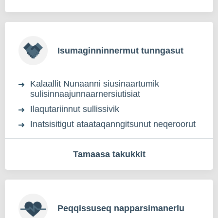
Isumaginninnermut tunngasut
Kalaallit Nunaanni siusinaartumik
sulisinnaajunnaarnersiutisiat
Ilaqutariinnut sullissivik
Inatsisitigut ataataqanngitsunut neqeroorut
Tamaasa takukkit
Peqqissuseq napparsimanerlu