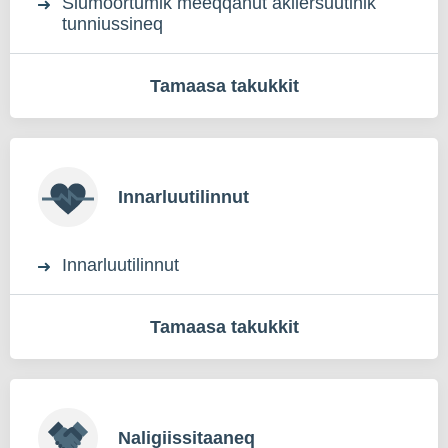
Siumoortumik meeqqanut akilersuutinik
tunniussineq
Tamaasa takukkit
Innarluutilinnut
Innarluutilinnut
Tamaasa takukkit
Naligiissitaaneq