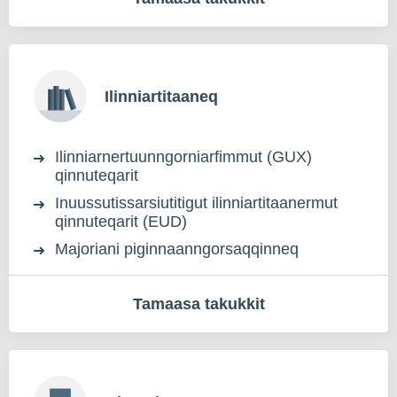
Ilinniartitaaneq
Ilinniarnertuunngorniarfimmut (GUX)
qinnuteqarit
Inuussutissarsiutitigut ilinniartitaanermut
qinnuteqarit (EUD)
Majoriani piginnaanngorsaqqinneq
Tamaasa takukkit