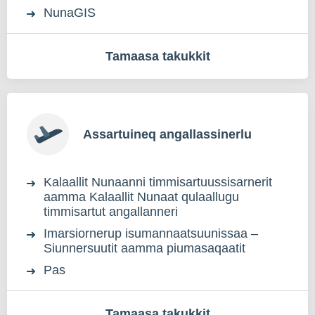
NunaGIS
Tamaasa takukkit
Assartuineq angallassinerlu
Kalaallit Nunaanni timmisartuussisarnerit
aamma Kalaallit Nunaat qulaallugu
timmisartut angallanneri
Imarsiornerup isumannaatsuunissaa –
Siunnersuutit aamma piumasaqaatit
Pas
Tamaasa takukkit