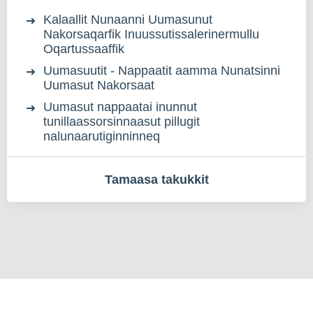
Kalaallit Nunaanni Uumasunut
Nakorsaqarfik Inuussutissalerinermullu
Oqartussaaffik
Uumasuutit - Nappaatit aamma Nunatsinni
Uumasut Nakorsaat
Uumasut nappaatai inunnut
tunillaassorsinnaasut pillugit
nalunaarutiginninneq
Tamaasa takukkit