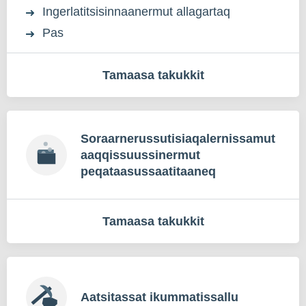
Ingerlatitsisinnaanermut allagartaq
Pas
Tamaasa takukkit
Soraarnerussutisiaqalernissamut
aaqqissuussinermut
peqataasussaatitaaneq
Tamaasa takukkit
Aatsitassat ikummatissallu