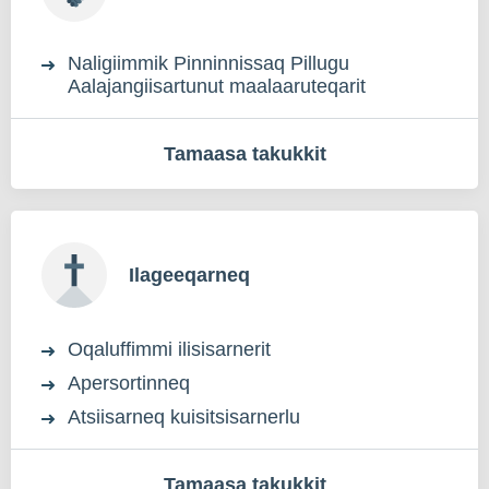
Naligiimmik Pinninnissaq Pillugu
Aalajangiisartunut maalaaruteqarit
Tamaasa takukkit
Ilageeqarneq
Oqaluffimmi ilisisarnerit
Apersortinneq
Atsiisarneq kuisitsisarnerlu
Tamaasa takukkit