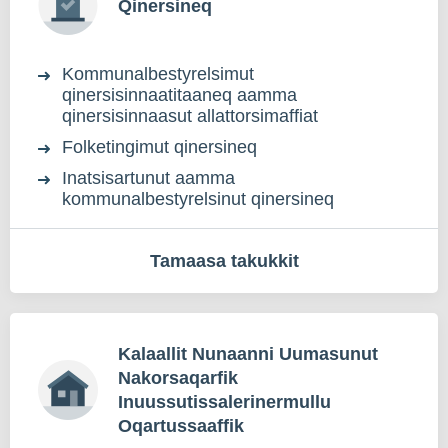
Qinersineq
Kommunalbestyrelsimut
qinersisinnaatitaaneq aamma
qinersisinnaasut allattorsimaffiat
Folketingimut qinersineq
Inatsisartunut aamma
kommunalbestyrelsinut qinersineq
Tamaasa takukkit
Kalaallit Nunaanni Uumasunut
Nakorsaqarfik
Inuussutissalerinermullu
Oqartussaaffik