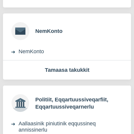
NemKonto
NemKonto
Tamaasa takukkit
Politiit, Eqqartuussiveqarfiit,
Eqqartuussiveqarnerlu
Aallaasinik piniutinik eqqussineq
annissinerlu