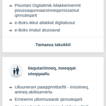
Pisortani Digitalimik Allakkerinermit
pisussaajunnaarsinneqarnissamut
qinnuteqarit
e-Boks-ikkut allakkat digitaliusut
e-Boks imatut atussavat
Tamaasa takukkit
Ilaqutariinneq, meeqqat
utoqqaallu
Ulluunerani paaqqinnittarfiit - Inissiineq,
anineq akiliisarnerlu
Erninermi ullormusianik qinnuteqarit