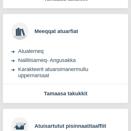
Meeqqat atuarfiat
Atualerneq
Naliliisarneq- Angusakka
Karakteerit atuarsimanermullu
uppernarsaat
Tamaasa takukkit
Atuisartutut pisinnaatitaaffiit