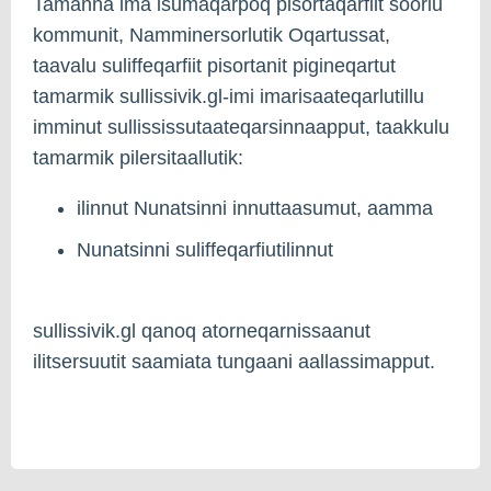
Tamanna ima isumaqarpoq pisortaqarfiit soorlu
kommunit, Namminersorlutik Oqartussat,
taavalu suliffeqarfiit pisortanit pigineqartut
tamarmik sullissivik.gl-imi imarisaateqarlutillu
imminut sullississutaateqarsinnaapput, taakkulu
tamarmik pilersitaallutik:
ilinnut Nunatsinni innuttaasumut, aamma
Nunatsinni suliffeqarfiutilinnut
sullissivik.gl qanoq atorneqarnissaanut
ilitsersuutit saamiata tungaani aallassimapput.