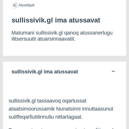
Atuartiguk
sullissivik.gl ima atussavat
Matumani sullissivik.gl qanoq atussanerlugu
ilitsersuutit atuarsinnaavatit.
sullissivik.gl ima atussavat
sullissivik.gl tassaavoq oqartussat
ataatsimoorussamik Nunatsinni innuttaasunut
suliffeqarfiutilinnullu nittartagaat.