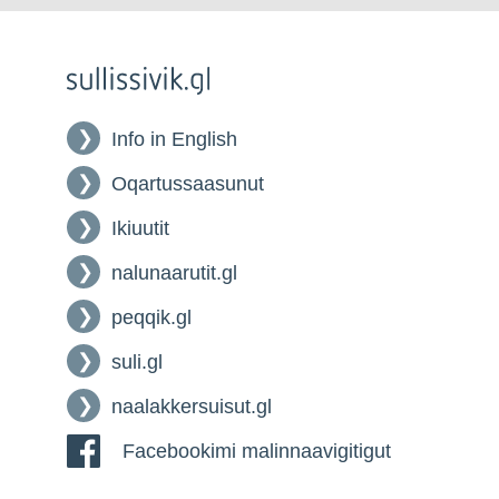
Info in English
Oqartussaasunut
Ikiuutit
nalunaarutit.gl
peqqik.gl
suli.gl
naalakkersuisut.gl
Facebookimi malinnaavigitigut