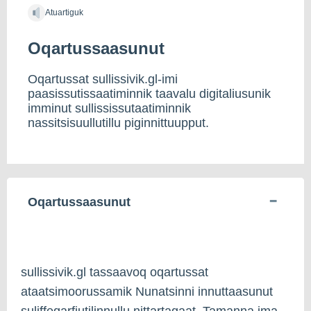
Atuartiguk
Oqartussaasunut
Oqartussat sullissivik.gl-imi
paasissutissaatiminnik taavalu digitaliusunik
imminut sullississutaatiminnik
nassitsisuullutillu piginnittuupput.
Oqartussaasunut
sullissivik.gl tassaavoq oqartussat
ataatsimoorussamik Nunatsinni innuttaasunut
suliffeqarfiutilinnullu nittartagaat. Tamanna ima