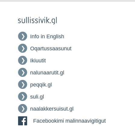
Info in English
Oqartussaasunut
Ikiuutit
nalunaarutit.gl
peqqik.gl
suli.gl
naalakkersuisut.gl
Facebookimi malinnaavigitigut