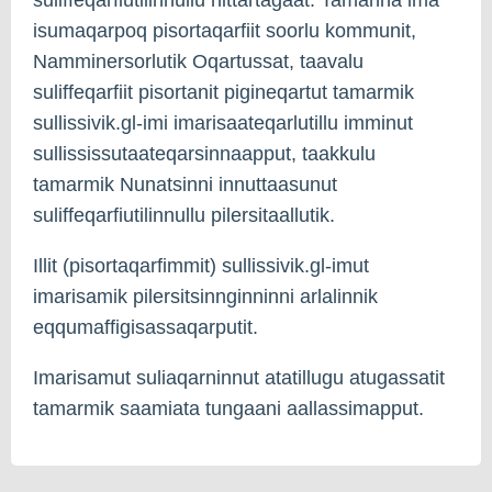
isumaqarpoq pisortaqarfiit soorlu kommunit,
Namminersorlutik Oqartussat, taavalu
suliffeqarfiit pisortanit pigineqartut tamarmik
sullissivik.gl-imi imarisaateqarlutillu imminut
sullississutaateqarsinnaapput, taakkulu
tamarmik Nunatsinni innuttaasunut
suliffeqarfiutilinnullu pilersitaallutik.
Illit (pisortaqarfimmit) sullissivik.gl-imut
imarisamik pilersitsinnginninni arlalinnik
eqqumaffigisassaqarputit.
Imarisamut suliaqarninnut atatillugu atugassatit
tamarmik saamiata tungaani aallassimapput.