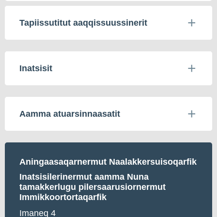
Tapiissutitut aaqqissuussinerit
Inatsisit
Aamma atuarsinnaasatit
Aningaasaqarnermut Naalakkersuisoqarfik
Inatsisilerinermut aamma Nuna
tamakkerlugu pilersaarusiornermut
Immikkoortortaqarfik
Imaneq 4