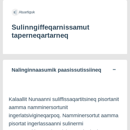
Atuartiguk
Sulinngiffeqarnissamut
taperneqartarneq
Nalinginnaasumik paasissutissiineq
Kalaallit Nunaanni suliffissaqartitsineq pisortanit
aamma namminersortunit
ingerlatsivigineqarpoq. Namminersortut aamma
pisortat ingerlassaanni sulinermi