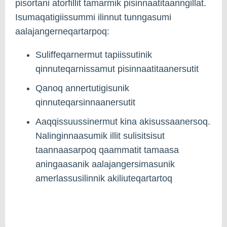
pisortani atorfillit tamarmik pisinnaatitaanngillat.
Isumaqatigiissummi ilinnut tunngasumi
aalajangerneqartarpoq:
Suliffeqarnermut tapiissutinik
qinnuteqarnissamut pisinnaatitaanersutit
Qanoq annertutigisunik
qinnuteqarsinnaanersutit
Aaqqissuussinermut kina akisussaanersoq.
Nalinginnaasumik illit sulisitsisut
taannaasarpoq qaammatit tamaasa
aningaasanik aalajangersimasunik
amerlassusilinnik akiliuteqartartoq