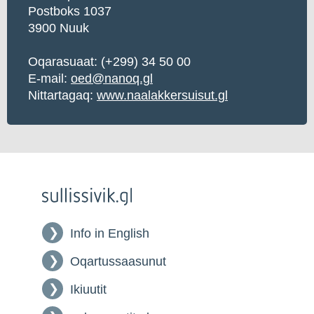
Postboks 1037
3900 Nuuk
Oqarasuaat:
(+299) 34 50 00
E-mail:
oed@nanoq.gl
Nittartagaq:
www.naalakkersuisut.gl
Info in English
Oqartussaasunut
Ikiuutit