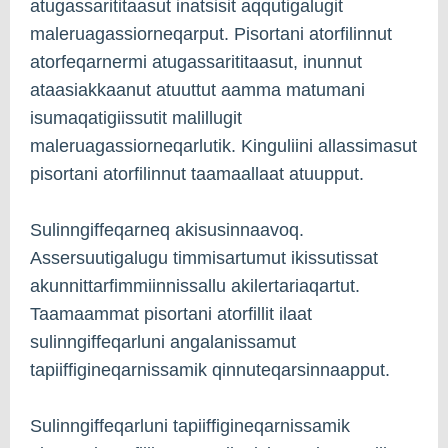
atugassarititaasut inatsisit aqqutigalugit
maleruagassiorneqarput. Pisortani atorfilinnut
atorfeqarnermi atugassarititaasut, inunnut
ataasiakkaanut atuuttut aamma matumani
isumaqatigiissutit malillugit
maleruagassiorneqarlutik. Kinguliini allassimasut
pisortani atorfilinnut taamaallaat atuupput.
Sulinngiffeqarneq akisusinnaavoq.
Assersuutigalugu timmisartumut ikissutissat
akunnittarfimmiinnissallu akilertariaqartut.
Taamaammat pisortani atorfillit ilaat
sulinngiffeqarluni angalanissamut
tapiiffigineqarnissamik qinnuteqarsinnaapput.
Sulinngiffeqarluni tapiiffigineqarnissamik