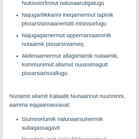
Nukissiorfinnut nalunaarutigalugu
Najugarilikkanni ineqarnermut tapinik
pissarsisinnaanerlutit misissorlugu
Najugaqarnermut uppernarsaammik
nutaamik pissarsiniarneq
Akileraarnermut allagartamik nutaamik,
kommunimut allamut nuussimaguit
pissarsiarissallugu
Nunamit allamit Kalaallit Nunaannut nuunninni,
aamma eqqaamassavat:
Siumoortumik nalunaarsuinermik
suliaqassagavit