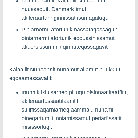
Danmark-imiit Kalaallit Nunaannut
nuussaguit, Danmark-imut
akileraartannginnissat isumagalugu
Piniarnermi atortunik nassataqassaguit,
piniarnermi atortunik eqqussinissamut
akuersissummik qinnuteqassagavit
Kalaallit Nunaannit nunamut allamut nuukkuit,
eqqaamassavatit:
Inunnik ikiuisarneq pillugu pisinnaatitaaffitit,
akileraartussaatitaanitit,
suliffissaqarniarneq aammalu nunami
pineqartumi ilinniarnissamut periarfissatit
misissorlugit