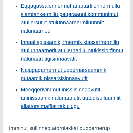
Eqqagassalerinermut anartarfilerinermullu
slamtanke-millu peqaraanni kommunimut
atuilersutut atuiunnaarnermiluunniit
nalunaarneq
Innaallagissamik, imermik kiassarnermillu
atuiunnaarnerit atuilernerillu Nukissiorfinnut
nalunaarutigisinnaavatit
Najugaqarnermut uppernarsaammik
nutaamik pissarsisinnaavutit
Meeqqerivimmut inissiisinnaavutit,
aninissaanik nalunaarlutit utaqqisulluunniit
allattorsimaffiat takullugu
Imminut sullinneq atorniakkat quppernerup