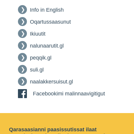
Info in English
Oqartussaasunut
Ikiuutit
nalunaarutit.gl
peqqik.gl
suli.gl
naalakkersuisut.gl
Facebookimi malinnaavigitigut
Qarasaasianni paasissutissat ilaat