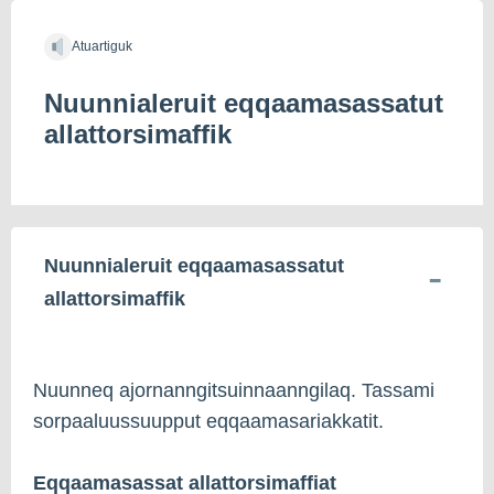
Atuartiguk
Nuunnialeruit eqqaamasassatut
allattorsimaffik
Nuunnialeruit eqqaamasassatut
allattorsimaffik
Nuunneq ajornanngitsuinnaanngilaq. Tassami
sorpaaluussuupput eqqaamasariakkatit.
Eqqaamasassat allattorsimaffiat