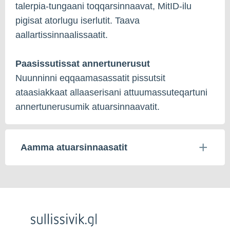
talerpia-tungaani toqqarsinnaavat, MitID-ilu
pigisat atorlugu iserlutit. Taava
aallartissinnaalissaatit.
Paasissutissat annertunerusut
Nuunninni eqqaamasassatit pissutsit
ataasiakkaat allaaserisani attuumassuteqartuni
annertunerusumik atuarsinnaavatit.
Aamma atuarsinnaasatit