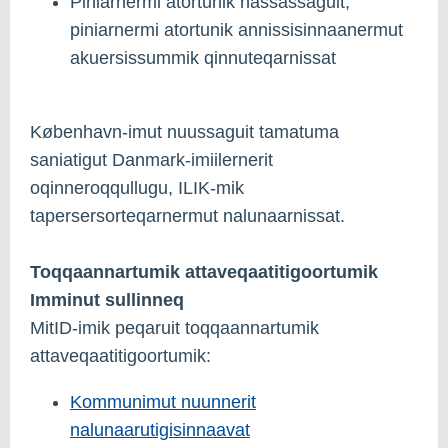
Piniarnermi atortunik nassassaguit,
piniarnermi atortunik annissisinnaanermut
akuersissummik qinnuteqarnissat
København-imut nuussaguit tamatuma
saniatigut Danmark-imiilernerit
oqinneroqqullugu, ILIK-mik
tapersersorteqarnermut nalunaarnissat.
Toqqaannartumik attaveqaatitigoortumik
Imminut sullinneq
MitID-imik peqaruit toqqaannartumik
attaveqaatitigoortumik:
Kommunimut nuunnerit
nalunaarutigisinnaavat