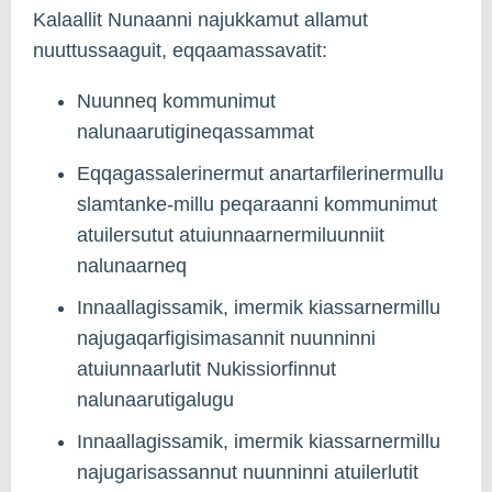
Kalaallit Nunaanni najukkamut allamut
nuuttussaaguit, eqqaamassavatit:
Nuunneq kommunimut
nalunaarutigineqassammat
Eqqagassalerinermut anartarfilerinermullu
slamtanke-millu peqaraanni kommunimut
atuilersutut atuiunnaarnermiluunniit
nalunaarneq
Innaallagissamik, imermik kiassarnermillu
najugaqarfigisimasannit nuunninni
atuiunnaarlutit Nukissiorfinnut
nalunaarutigalugu
Innaallagissamik, imermik kiassarnermillu
najugarisassannut nuunninni atuilerlutit