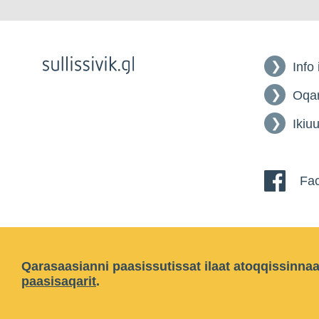
Info
Oqar
Ikiuu
Fac
Qarasaasianni paasissutissat ilaat atoqqissinna
paasisaqarit
.