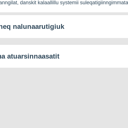
nngilat, danskit kalaallillu systemii suleqatigiinngimmata
eq nalunaarutigiuk
 atuarsinnaasatit