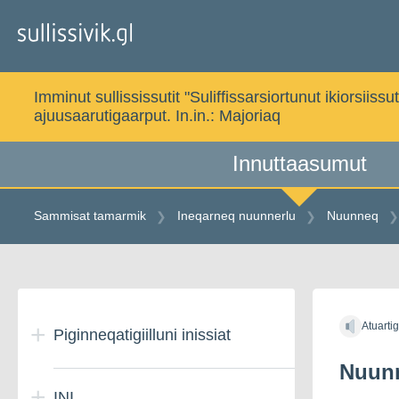
Gå
til
indholdet
Imminut sullississutit "Suliffissarsiortunut ikiorsi
ajuusaarutigaarput. In.in.:
Majoriaq
Innuttaasumut
Sammisat tamarmik
Ineqarneq nuunnerlu
Nuunneq
Gå
til
Atuarti
indholdet
Piginneqatigiilluni inissiat
Nuunn
INI
Illut piginneqatigiit