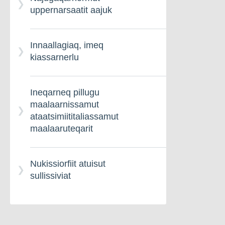
uppernarsaatit aajuk
Oqartussat inissiaataat
attartortittakkat
Innaallagiaq, imeq
kiassarnerlu
Ineqarneq pillugu
maalaarnissamut
ataatsimiititaliassamut
maalaaruteqarit
Nukissiorfiit atuisut
sullissiviat