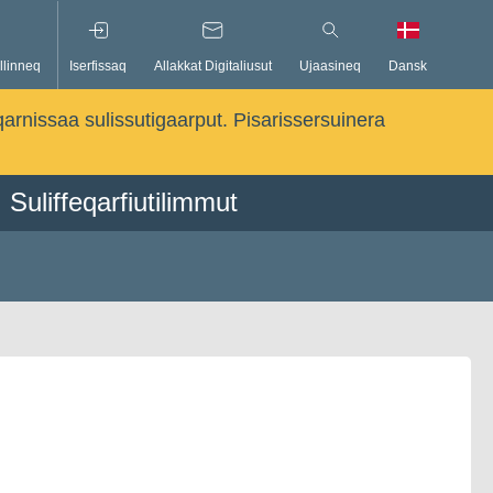
llinneq
Iserfissaq
Allakkat Digitaliusut
Ujaasineq
Dansk
qarnissaa sulissutigaarput. Pisarissersuinera
Suliffeqarfiutilimmut