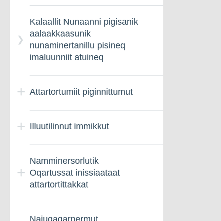
Kalaallit Nunaanni pigisanik
aalaakkaasunik
nunaminertanillu pisineq
imaluunniit atuineq
Attartortumiit piginnittumut
Illuutilinnut immikkut
Nammineq pigisamik
inissiaatillit peqatigiiffiat –
Nalinginnaasumik
Namminersorlutik
Illumik piginnittut
paasissutissiineq
Oqartussat inissiaataat
nikinnerat – Nalunaarneq
attartortittakkat
Attartortumit piginnittumut
aaqqiissut
Najugaqarnermut
Namminersorlutik