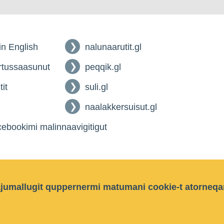
 in English
nalunaarutit.gl
tussaasunut
peqqik.gl
tit
suli.gl
naalakkersuisut.gl
ebookimi malinnaavigitigut
ajumallugit quppernermi matumani cookie-t atorneqa