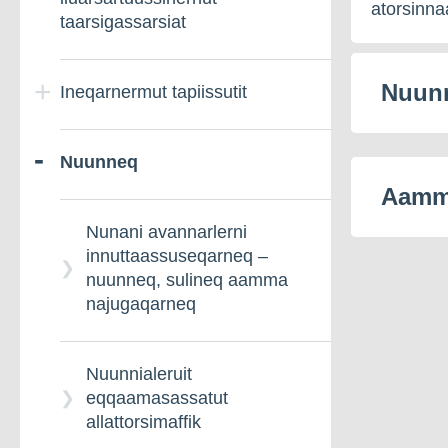
atorsinnaa
taarsigassarsiat
Nuunn
Ineqarnermut tapiissutit
Nuunneq
Ineqarnermut
tapiiffigineqarnissamik
Aamma
qinnuteqarit
Nunani avannarlerni
innuttaassuseqarneq –
nuunneq, sulineq aamma
najugaqarneq
Nuunnialeruit
eqqaamasassatut
allattorsimaffik