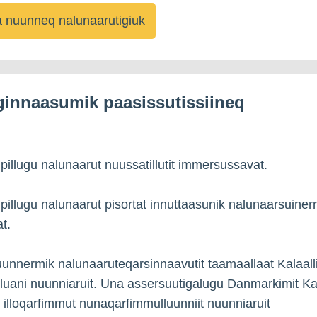
 nuunneq nalunaarutigiuk
ginnaasumik paasissutissiineq
illugu nalunaarut nuussatillutit immersussavat.
illugu nalunaarut pisortat innuttaasunik nalunaarsuiner
t.
nnermik nalunaaruteqarsinnaavutit taamaallaat Kalaalli
luani nuunniaruit. Una assersuutigalugu Danmarkimit Kal
illoqarfimmut nunaqarfimmulluunniit nuunniaruit