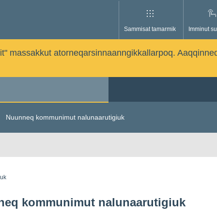
Sammisat tamarmik
Imminut su
issutit" massakkut atorneqarsinnaanngikkallarpoq. Aaqqinne
Nuunneq kommunimut nalunaarutigiuk
guk
eq kommunimut nalunaarutigiuk