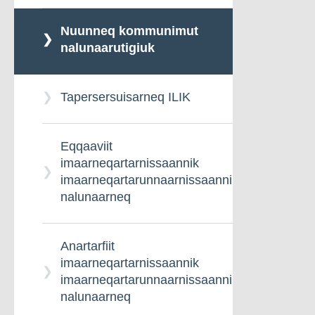
Nuunneq kommunimut
nalunaarutigiuk
Tapersersuisarneq ILIK
Eqqaaviit
imaarneqartarnissaannik
imaarneqartarunnaarnissaannillu
nalunaarneq
Anartarfiit
imaarneqartarnissaannik
imaarneqartarunnaarnissaannillu
nalunaarneq