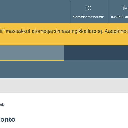
Sammisat tamarmik
Imminut su
issutit" massakkut atorneqarsinnaanngikkallarpoq. Aaqqinne
guk
onto