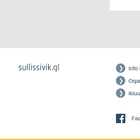
Info
Oqar
Ikiuu
Fac