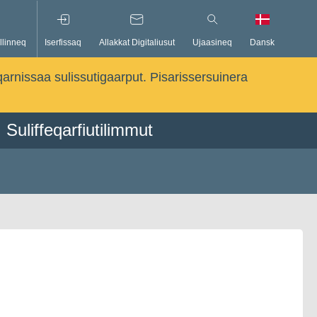
llinneq
Iserfissaq
Allakkat Digitaliusut
Ujaasineq
Dansk
qarnissaa sulissutigaarput. Pisarissersuinera
Suliffeqarfiutilimmut