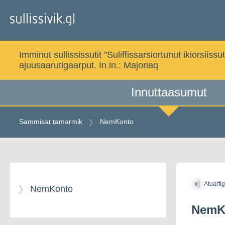
Gå
til
indholdet
Imminut sullississutit "Suliffissarsiortunut ikiorsi
ajuusaarutigaarput. In.in.:
Majoriaq
Innuttaasumut
Sammisat tamarmik
NemKonto
Gå
til
Atuarti
indholdet
NemKonto
NemK