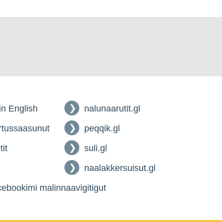
 in English
nalunaarutit.gl
tussaasunut
peqqik.gl
tit
suli.gl
naalakkersuisut.gl
ebookimi malinnaavigitigut