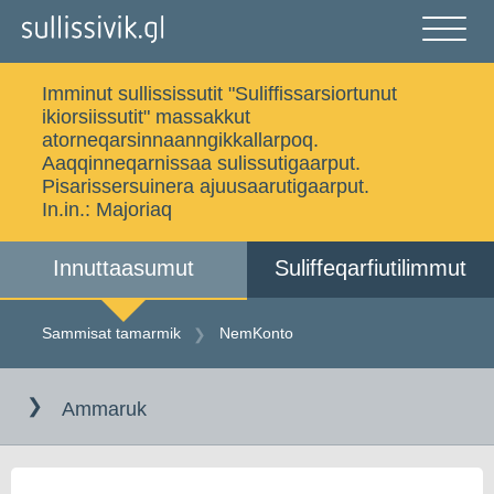
Gå
til
indholdet
Åben
og
Imminut sullississutit "Suliffissarsiortunut
luk
Ujaasigit
ikiorsiissutit" massakkut
menu
atorneqarsinnaanngikkallarpoq.
Aaqqinneqarnissaa sulissutigaarput.
Pisarissersuinera ajuusaarutigaarput.
In.in.:
Majoriaq
Sammisat tamarmik
Imminut sullinneq
Innuttaasumut
Suliffeqarfiutilimmut
Iserfissaq
Allakkat Digitaliusut
Sammisat tamarmik
NemKonto
Gå
til
Dansk
Ammaruk
indholdet