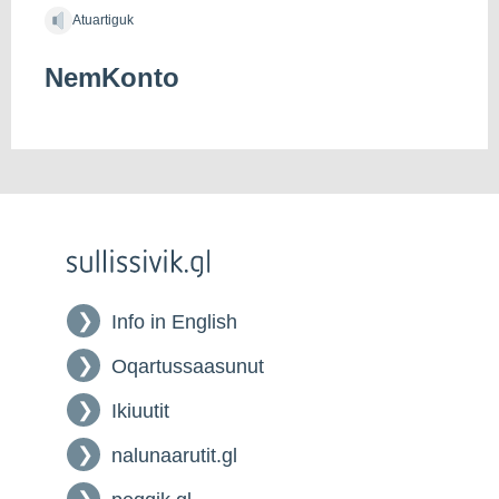
Atuartiguk
NemKonto
Info in English
Oqartussaasunut
Ikiuutit
nalunaarutit.gl