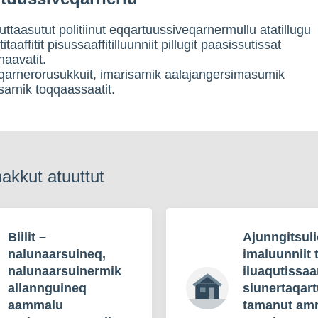
uttaasutut politiinut eqqartuussiveqarnermullu atatillugu
itaaffitit pisussaaffitilluunniit pillugit paasissutissat
naavatit.
qarnerorusukkuit, imarisamik aalajangersimasumik
arnik toqqaassaatit.
kkut atuuttut
Biilit –
Ajunngitsul
nalunaarsuineq,
imaluunniit 
nalunaarsuinermik
iluaqutissaa
allannguineq
siunertaqar
aammalu
tamanut am