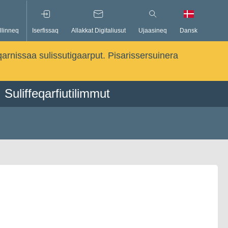
llinneq
Iserfissaq
Allakkat Digitaliusut
Ujaasineq
Dansk
qarnissaa sulissutigaarput. Pisarissersuinera
Suliffeqarfiutilimmut