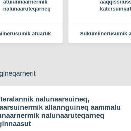
atuiunnaarnermik
aaqqissuus
nalunaaruteqarneq
katersuiniar
iinerusumik atuaruk
Sukumiinerusumik a
gineqarnerit
eralannik nalunaarsuineq,
aarsuinermik allannguineq aammalu
nnaarnermik nalunaaruteqarneq
ginnaasut