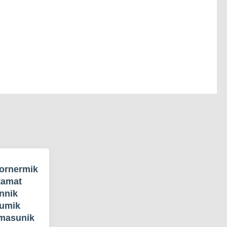
iornermik
tamat
nnik
tumik
masunik