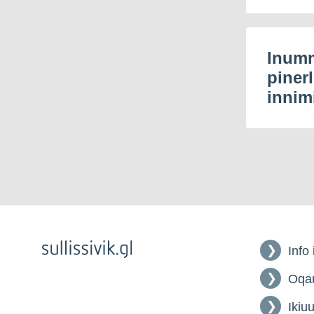
Assakaasut
quaannaveeqqutillit
Inum
piner
innim
Qamutinik
kalusiuttakkanik
aammalu peertakkanik
nalunaarsuineq,
nalunaarsuinermik
allannguineq aammalu
atuiunnaarnermik
nalunaaruteqarneq
Info
Qamuteralannik
Oqar
nalunaarsuineq,
nalunaarsuinermik
Ikiuu