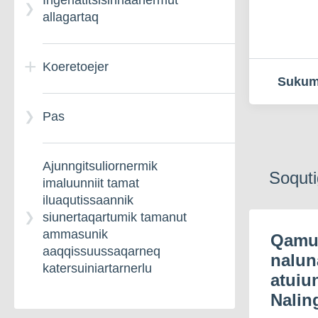
Ingerlatitsisinnaanermut
allagartaq
Koeretoejer
Sukum
Pas
ATV – nalunaarsuineq,
nalunaarsuinermik
allannguineq aammalu
Ajunngitsuliornermik
atuiunnaarnermik
Soquti
imaluunniit tamat
nalunaaruteqarneq
iluaqutissaannik
siunertaqartumik tamanut
ammasunik
Biilit – nalunaarsuineq,
Qamut
aaqqissuussaqarneq
nalunaarsuinermik
nalun
katersuiniartarnerlu
allannguineq aammalu
atuiu
atuiunnaarnermik
Nalin
nalunaaruteqarneq