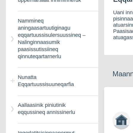
uppernarsaat inniminneruk
Uani inn
pisinnaat
Nammineq
atuarsin
aningaasartuutiginagu
Paasisa
eqqartuussisulersuussineq –
atuagass
Nalinginnaasumik
paasissutissiineq
qinnuteqartarnerlu
Maanna
Nunatta
Eqqartuussisuuneqarfia
Aallaasinik piniutinik
eqqussineq annissinerlu