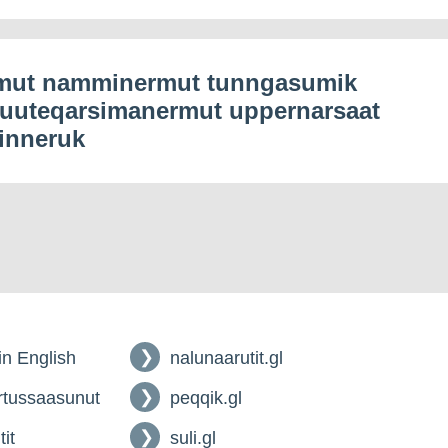
mut namminermut tunngasumik
luuteqarsimanermut uppernarsaat
inneruk
 in English
nalunaarutit.gl
tussaasunut
peqqik.gl
tit
suli.gl