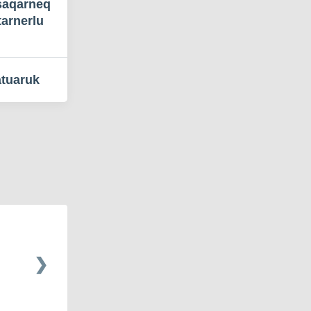
saqarneq
tarnerlu
tuaruk