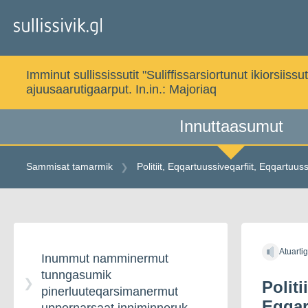
Gå
til
indholdet
Imminut sullississutit "Suliffissarsiortunut ikiorsi
ajuusaarutigaarput. In.in.:
Majoriaq
Innuttaasumut
Sammisat tamarmik
Politiit, Eqqartuussiveqarfiit, Eqqartuus
Gå
til
Atuarti
indholdet
Inummut namminermut
tunngasumik
Politi
pinerluuteqarsimanermut
Eqqar