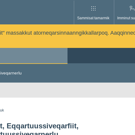
Sammisat tamarmik
Imminut su
issutit" massakkut atorneqarsinnaanngikkallarpoq. Aaqqinne
siveqarnerlu
guk
it, Eqqartuussiveqarfiit,
tuussiveqarnerlu