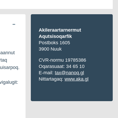
Akileraartarnermut
Aqutsisoqarfik
Postboks 1605
3900 Nuuk
saannut
rtaq
CVR-normu 19785386
Oqarasuaat: 34 65 10
suisarpoq.
E-mail:
tax@nanoq.gl
Nittartagaq:
www.aka.gl
igalugit: