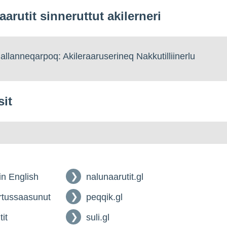
aarutit sinneruttut akilerneri
llanneqarpoq: Akileraaruserineq Nakkutilliinerlu
sit
 in English
nalunaarutit.gl
tussaasunut
peqqik.gl
tit
suli.gl