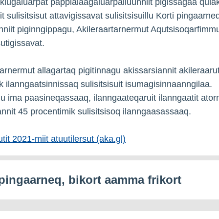
kkiugaluarpat pappialaagaluarpalluunniit pigissagaa qulak
t sulisitsisut attavigissavat sulisitsisuillu Korti pingaarne
unniit piginngippagu, Akileraartarnermut Aqutsisoqarfimm
tigissavat.
arnermut allagartaq pigitinnagu akissarsiannit akileraarut
k ilanngaatsinnissaq sulisitsisuit isumagisinnaanngilaa.
 ima paasineqassaaq, ilanngaateqaruit ilanngaatit ator
annit 45 procentimik sulisitsisoq ilanngaasassaaq.
it 2021-miit atuutilersut (aka.gl)
 pingaarneq, bikort aamma frikort