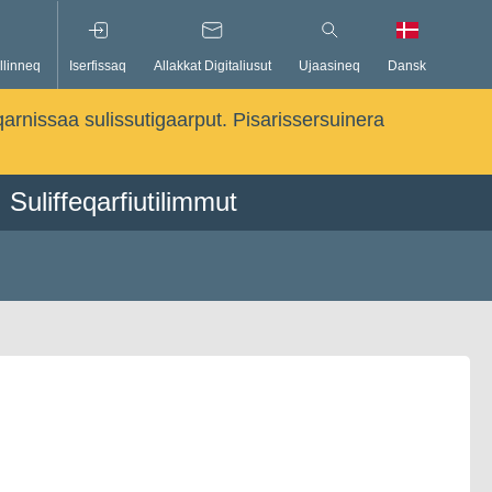
llinneq
Iserfissaq
Allakkat Digitaliusut
Ujaasineq
Dansk
qarnissaa sulissutigaarput. Pisarissersuinera
Suliffeqarfiutilimmut