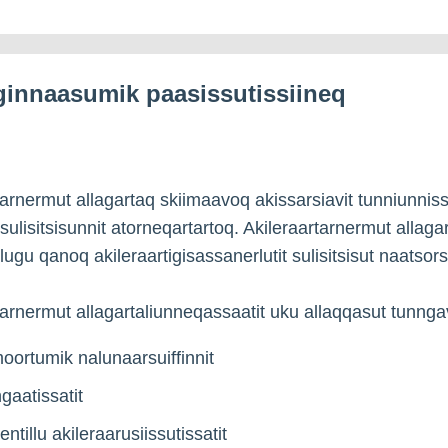
ginnaasumik paasissutissiineq
tarnermut allagartaq skiimaavoq akissarsiavit tunniunnis
 sulisitsisunnit atorneqartartoq. Akileraartarnermut allaga
lugu qanoq akileraartigisassanerlutit sulisitsisut naatsor
tarnermut allagartaliunneqassaatit uku allaqqasut tunngav
oortumik nalunaarsuiffinnit
ngaatissatit
ntillu akileraarusiissutissatit