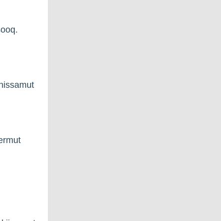
sooq.
inissamut
nermut