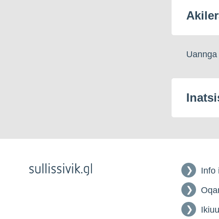
Akiler
Uannga a
Inatsi
Info
Oqar
Ikiuu