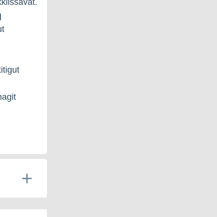
kiissavat.
q
ut
itigut
nagit