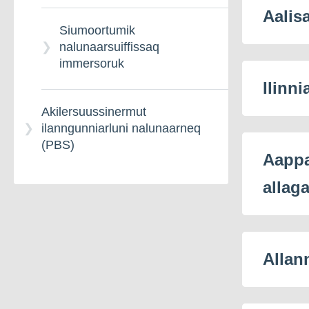
Aalis
Siumoortumik
nalunaarsuiffissaq
immersoruk
Ilinni
Akilersuussinermut
ilanngunniarluni nalunaarneq
(PBS)
Aappa
allag
Allan