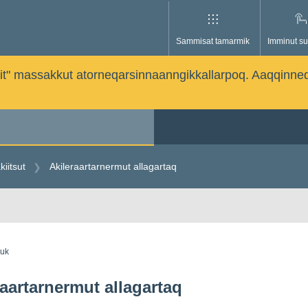
Sammisat tamarmik
Imminut su
issutit" massakkut atorneqarsinnaanngikkallarpoq. Aaqqinne
kiitsut
Akileraartarnermut allagartaq
guk
raartarnermut allagartaq