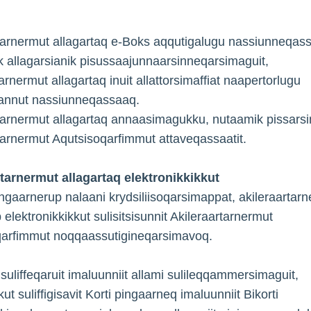
tarnermut allagartaq e-Boks aqqutigalugu nassiunneqas
ik allagarsianik pisussaajunnaarsinneqarsimaguit,
arnermut allagartaq inuit allattorsimaffiat naapertorlugu
sannut nassiunneqassaaq.
tarnermut allagartaq annaasimagukku, nutaamik pissars
tarnermut Aqutsisoqarfimmut attaveqassaatit.
tarnermut allagartaq elektronikkikkut
pingaarnerup nalaani krydsiliisoqarsimappat, akileraartar
 elektronikkikkut sulisitsisunnit Akileraartarnermut
qarfimmut noqqaassutigineqarsimavoq.
 suliffeqaruit imaluunniit allami sulileqqammersimaguit,
t suliffigisavit Korti pingaarneq imaluunniit Bikorti