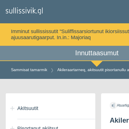
Gå
til
indholdet
Imminut sullississutit "Suliffissarsiortunut ikiorsi
ajuusaarutigaarput. In.in.:
Majoriaq
Innuttaasumut
Sammisat tamarmik
Akileraartarneq, akitsuutit pisortanullu a
Gå
til
Atuarti
indholdet
Akitsuutit
Akile
Pisortanut akiitsut
Aningaasanik ikisilluni