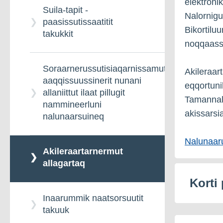
elektroni
Suila-tapit -
Pappiaqqanik nalilinnik
Nalornigui
paasissutissaatitit
naqissusiinermi akitsuut
Bikortilu
takukkit
noqqaassu
Soraarnerussutisiaqarnissamut
Akileraart
aaqqissuussinerit nunani
eqqortuni
allaniittut ilaat pillugit
Tamannalu
nammineerluni
akissarsi
nalunaarsuineq
Nalunaarut
Akileraartarnermut
allagartaq
Korti
Inaarummik naatsorsuutit
takuuk