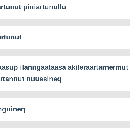
artunut piniartunullu
artunut
asup ilanngaataasa akileraartarnermut
artannut nuussineq
nguineq