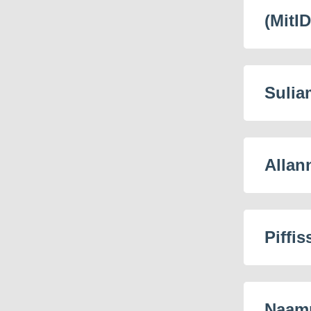
(MitID
Sulia
Allan
Piffis
Naamm