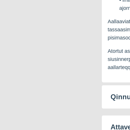
ajor
Aallaavia
tassaasim
pisimaso
Atortut a
siusinner
aallarteq
Qinnu
Attav