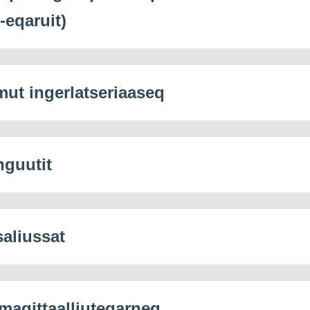
-eqaruit)
mut ingerlatseriaaseq
nguutit
saliussat
agittaalliuteqarneq