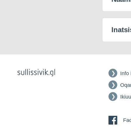
Inatsi
Info
Oqar
Ikiuu
Fac