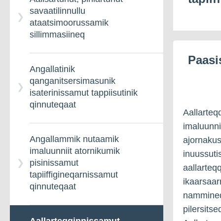
savaatilinnullu
piniarnermut allagartaq
ataatsimoorussamik
sillimmasiineq
Paasi
Angallatinik
qanganitsersimasunik
isaterinissamut tappiisutinik
qinnuteqaat
Aallarteqq
imaluunni
Angallammik nutaamik
ajornakusu
imaluunniit atornikumik
inuussuti
pisinissamut
aallarteqq
tapiiffigineqarnissamut
ikaarsaar
qinnuteqaat
nammineq
pilersits