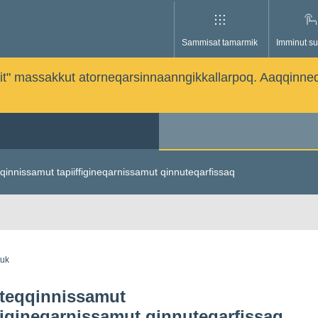
Sammisat tamarmik
Imminut su
issutit" massakkut atorneqarsinnaanngikkallarpoq. Aaqqinne
qqinnissamut tapiiffigineqarnissamut qinnuteqarfissaq
guk
rteqqinnissamut
ffigineqarnissamut qinnuteqarfissaq