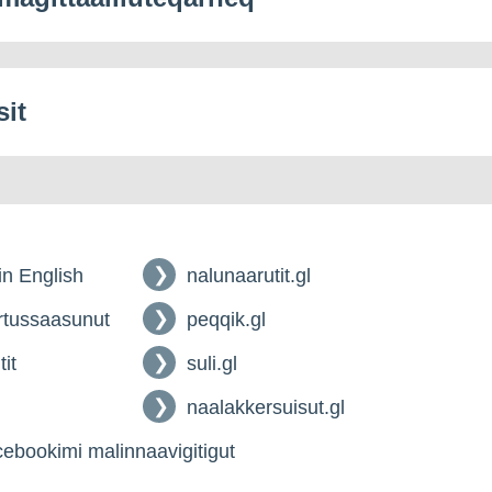
sit
 in English
nalunaarutit.gl
tussaasunut
peqqik.gl
tit
suli.gl
naalakkersuisut.gl
ebookimi malinnaavigitigut