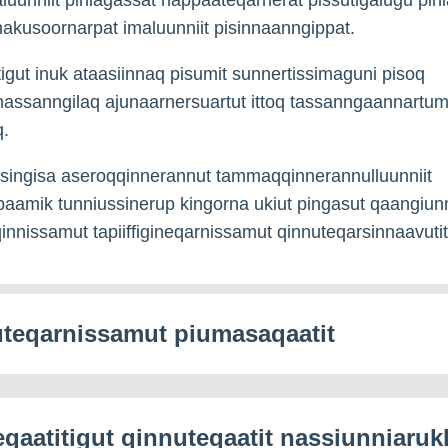
nakusoornarpat imaluunniit pisinnaanngippat.
tigut inuk ataasiinnaq pisumit sunnertissimaguni pisoq
assanngilaq ajunaarnersuartut ittoq tassanngaannartum
q.
ssingisa aseroqqinnerannut tammaqqinnerannulluunniit
paamik tunniussinerup kingorna ukiut pingasut qaangiun
qinnissamut tapiiffigineqarnissamut qinnuteqarsinnaavutit
teqarnissamut piumasaqaatit
eqaatitigut qinnuteqaatit nassiunniaruk