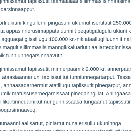
qinnissamut tapiissutit taamaallaat sillimmasiisinnaasima
eqarsinnaapput.
li ukiuni kingullerni pingasuni ukiumut isertitatit 250.000
a appasinnerusimappataluunniit peqatigalugulu ukiuni ki
agguaqatigiissillugu 100.000 kr.-nik ataallugilluunniit nali
simaguit sillimmasiisimanngikkaluarlutit aallarteqqinniss
inik tunniunneqarsinnaavutit.
qinnissamut tapiissutit minnerpaamik 2.000 kr. annerpaam
. ataasiaannarluni tapiissutitut tunniunneqartarput. Tassa
 annaasaqarnermut atatillugu tapiissutit pineqarput, an
umik matussuserneqarnissaat pineqanngillat. Aningaasa
illikartinneqarnikut nungunnissaasa tungaanut tapiissuti
soqarsinnaavoq.
Nunaanni aalisartut, piniartut nunalerisullu ukuninnga