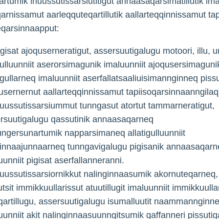
rtumik inuussutissarsiutitigut annaasaqarsimatillutik ima
rnissamut aarleqquteqartillutik aallarteqqinnissamut tapi
eqarsinnaapput:
igisat ajoquserneratigut, assersuutigalugu motoori, illu, 
tulluunniit aserorsimagunik imaluunniit ajoqusersimaguni
gullarneq imaluunniit aserfallatsaaliuisimannginneq piss
usernernut aallarteqqinnissamut tapiisoqarsinnaanngilaq
nuussutissarsiummut tunngasut atortut tammarneratigut,
rsuutigalugu qassutinik annaasaqarneq
lungersunartumik napparsimaneq allatigulluunniit
sinnaajunnaarneq tunngavigalugu pigisanik annaasaqarn
uunniit pigisat aserfallanneranni.
nuussutissarsiornikkut nalinginnaasumik akornuteqarneq,
utsit immikkuullarissut atuutillugit imaluunniit immikkuull
qartillugu, assersuutigalugu isumalluutit naammannginne
uunniit akit nalinginnaasuunngitsumik qaffanneri pissutig