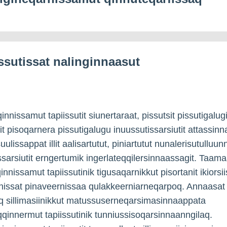
ssutissat nalinginnaasut
innissamut tapiissutit siunertaraat, pissutsit pissutigalugi
it pisoqarnera pissutigalugu inuussutissarsiutit attassin
ulissappat illit aalisartutut, piniartutut nunalerisutulluunn
ssarsiutit erngertumik ingerlateqqilersinnaassagit. Taam
innissamut tapiissutinik tigusaqarnikkut pisortanit ikiorsii
nissat pinaveernissaa qulakkeerniarneqarpoq. Annaasat
 sillimasiinikkut matussuserneqarsimasinnaappata
eqqinnermut tapiissutinik tunniussisoqarsinnaanngilaq.