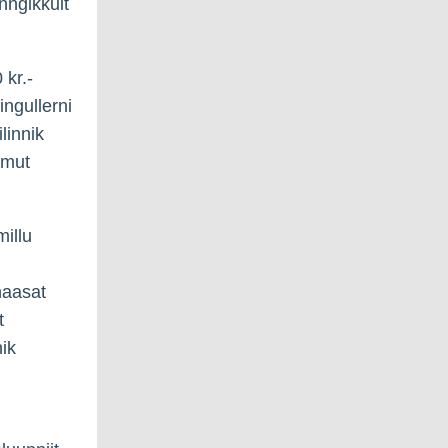
nngikkuit
 kr.-
ngullerni
linnik
amut
illu
naasat
t
nik