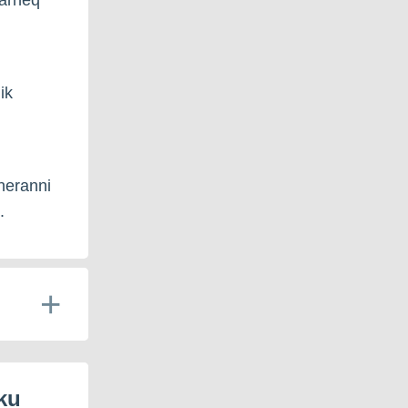
ik
neranni
.
ku