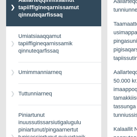
Aallarteqqinnissamut
Aallarteq
tapiiffigineqarnissamut
tunniunn
qinnuteqarfissaq
Taamaattor
usimappat
Umiatsiaaqqamut
pingasuni 
tapiiffigineqarnissamik
pigisaqar
qinnuteqarfissaq
tapiissut
Aallarteq
Umimmanniarneq
50.000 kr
imaappoq,
Tuttunniarneq
tamakkiis
tassunga 
tunniussi
Piniartunut
inuussutissarsiutigalugulu
Kalaallit 
piniartunut/pingaarnertut