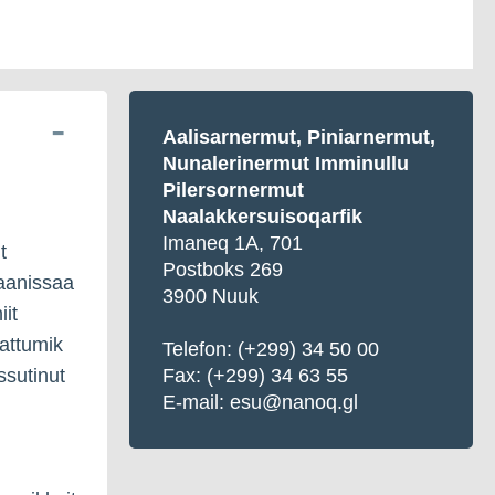
Aalisarnermut, Piniarnermut,
Nunalerinermut Imminullu
Pilersornermut
Naalakkersuisoqarfik
Imaneq 1A, 701
t
Postboks 269
naanissaa
3900 Nuuk
iit
aattumik
Telefon: (+299) 34 50 00
ssutinut
Fax: (+299) 34 63 55
E-mail: esu@nanoq.gl