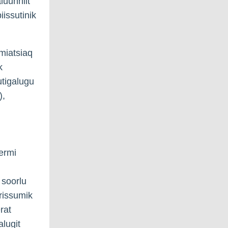
luunniit
issutinik
umiatsiaq
k
utigalugu
),
ermi
 soorlu
arissumik
rat
alugit