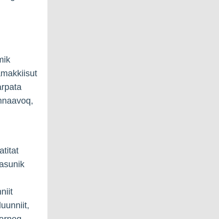
mik
amakkiisut
arpata
innaavoq,
titat
asunik
niit
uunniit,
iarneq