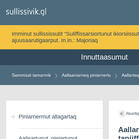
Gå
til
indholdet
Imminut sullississutit "Suliffissarsiortunut ikiorsi
ajuusaarutigaarput. In.in.:
Majoriaq
Innuttaasumut
Sammisat tamarmik
Aallaaniarneq piniarnerlu
Aallarte
Gå
til
Atuarti
indholdet
Piniarnermut allagartaq
Aalla
tapii
Aalisartunut, piniartunut
Inuussutissarsiutigalugu