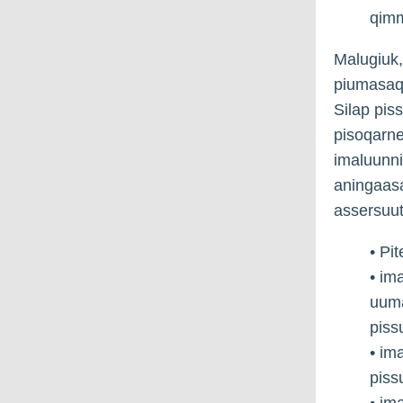
qimm
Malugiuk,
piumasaq
Silap pis
pisoqarne
imaluunni
aningaasa
assersuut
• Pit
• im
uuma
piss
• im
piss
• im