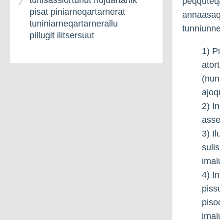
tunisassiortunut nujuartanik
peqquteqa
pisat piniarneqartarnerat
annaasaqa
tuniniarneqartarnerallu
tunniunn
pillugit ilitsersuut
1) P
ator
(nun
ajoq
2) I
asse
3) I
suli
imal
4) I
piss
piso
imal