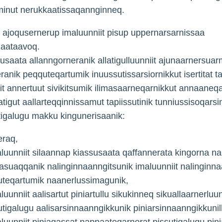
inut nerukkaatissaqannginneq.
 ajoqusernerup imaluunniit pisup uppernarsarnissaa
aataavoq.
susaata allanngorneranik allatigulluunniit ajunaarnersuar
ranik peqquteqartumik inuussutissarsiornikkut isertitat t
it annertuut sivikitsumik ilimasaarneqarnikkut annaaneq
tigut aallarteqqinnissamut tapiissutinik tunniussisoqars
igalugu makku kingunerisaanik:
eraq,
aluunniit silaannap kiassusaata qaffannerata kingorna naa
suaqqanik nalinginnaanngitsunik imaluunniit nalinginna
uteqartumik naanerlussimagunik,
aluunniit aalisartut piniartullu sikukinneq sikuallaarnerluun
utigalugu aalisarsinnaanngikkunik piniarsinnaanngikkunill
aluunniit piniagassat nappaateqarnerat pissutigalugu pin