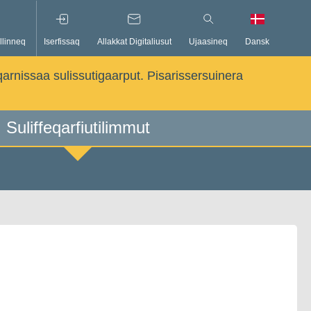
llinneq
Iserfissaq
Allakkat Digitaliusut
Ujaasineq
Dansk
qarnissaa sulissutigaarput. Pisarissersuinera
Suliffeqarfiutilimmut