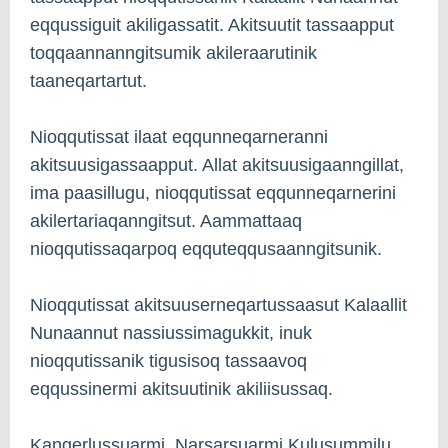
eqqussiguit akiligassatit. Akitsuutit tassaapput
toqqaannanngitsumik akileraarutinik
taaneqartartut.
Nioqqutissat ilaat eqqunneqarneranni
akitsuusigassaapput. Allat akitsuusigaanngillat,
ima paasillugu, nioqqutissat eqqunneqarnerini
akilertariaqanngitsut. Aammattaaq
nioqqutissaqarpoq eqquteqqusaanngitsunik.
Nioqqutissat akitsuuserneqartussaasut Kalaallit
Nunaannut nassiussimagukkit, inuk
nioqqutissanik tigusisoq tassaavoq
eqqussinermi akitsuutinik akiliisussaq.
Kangerlussuarmi, Narsarsuarmi Kulusummilu