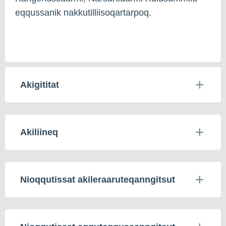
eqqussanik nakkutilliisoqartarpoq.
Akigititat
Akiliineq
Nioqqutissat akileraaruteqanngitsut