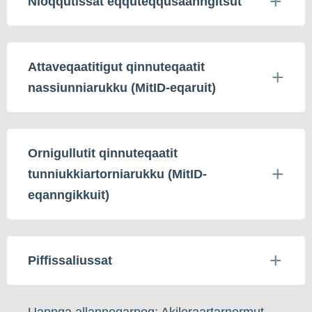
Nioqqutissat eqquteqqusaanngitsut
Attaveqaatitigut qinnuteqaatit
nassiunniarukku (MitID-eqaruit)
Ornigullutit qinnuteqaatit
tunniukkiartorniarukku (MitID-
eqanngikkuit)
Piffissaliussat
Uannga allanneqarpoq: Akileraartarnermut