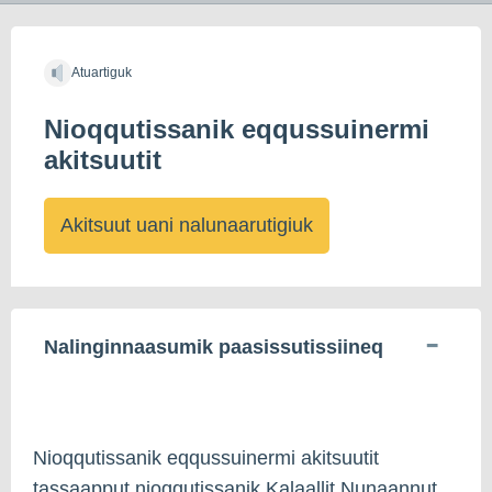
Atuartiguk
Nioqqutissanik eqqussuinermi
akitsuutit
Akitsuut uani nalunaarutigiuk
Nalinginnaasumik paasissutissiineq
Nioqqutissanik eqqussuinermi akitsuutit
tassaapput nioqqutissanik Kalaallit Nunaannut