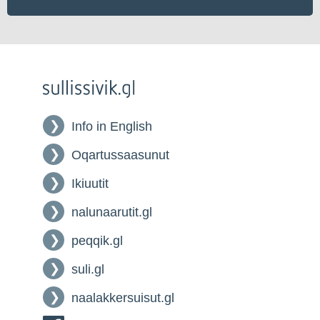
Info in English
Oqartussaasunut
Ikiuutit
nalunaarutit.gl
peqqik.gl
suli.gl
naalakkersuisut.gl