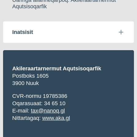
Aqutsisoqarfik
Inatsisit
Akileraartarnermut Aqutsisoqarfik
Postboks 1605
3900 Nuuk
CVR-normu 19785386
Oqarasuaat: 34 65 10
E-mail:
tax@nanoq.gl
Nittartagaq:
www.aka.gl