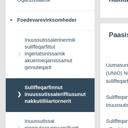
Oqartussaaffik
Foedevarevirksomheder
Paasi
Inuussutissalerinermik
suliffeqarfittut
ingerlatsinissamik
akuerineqarnissamut
Uumasunu
qinnuteqarit
(UNIO) Nu
suliffeqar
Suliffeqarfinnut
inuussutissaleriffiusunut
Suliffeqa
nakkutilliiartornerit
Inuussuti
Suliffeqar
Inuussutissat