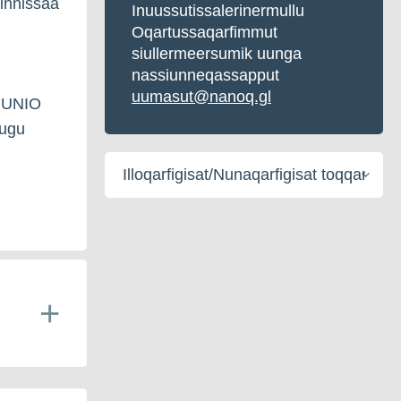
ninnissaa
Inuussutissalerinermullu
Oqartussaqarfimmut
siullermeersumik uunga
nassiunneqassapput
uumasut@nanoq.gl
i UNIO
lugu
i
Illoqarfigisat/Nunaqarfigisat
toqqaruk