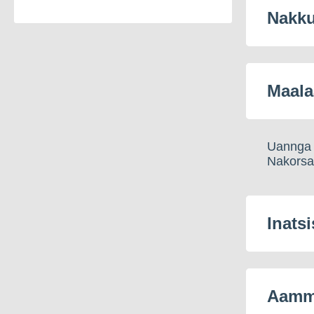
Nakku
Qimminut qimuttunut
Uumasut nappaatai
nakorsaatit
inunnut
tunillaassorsinnaasut
Maala
pillugit
nalunaarutiginninneq
Uannga 
Nakorsa
Inatsi
Aamma