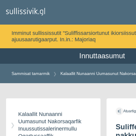
Gå
til
indholdet
Imminut sullississutit "Suliffissarsiortunut ikiorsi
ajuusaarutigaarput. In.in.:
Majoriaq
Innuttaasumut
Sammisat tamarmik
Kalaallit Nunaanni Uumasunut Nakorsaq
Gå
til
Atuarti
indholdet
Kalaallit Nunaanni
Uumasunut Nakorsaqarfik
Sulif
Inuussutissalerinermullu
nakkut