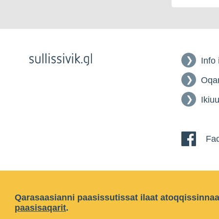
Info
Oqar
Ikiuu
Fac
Qarasaasianni paasissutissat ilaat atoqqissinna
paasisaqarit
.