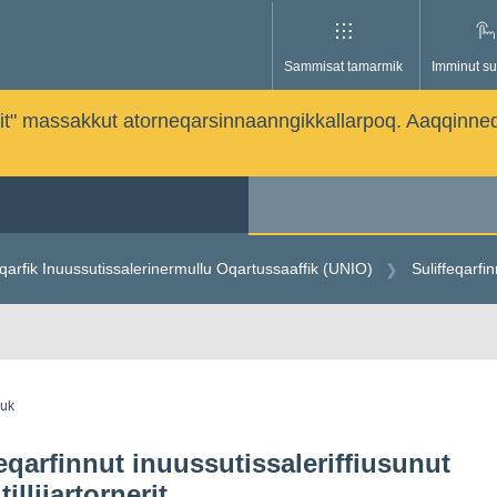
Sammisat tamarmik
Imminut su
issutit" massakkut atorneqarsinnaanngikkallarpoq. Aaqqinne
arfik Inuussutissalerinermullu Oqartussaaffik (UNIO)
Suliffeqarfin
guk
feqarfinnut inuussutissaleriffiusunut
illiiartornerit