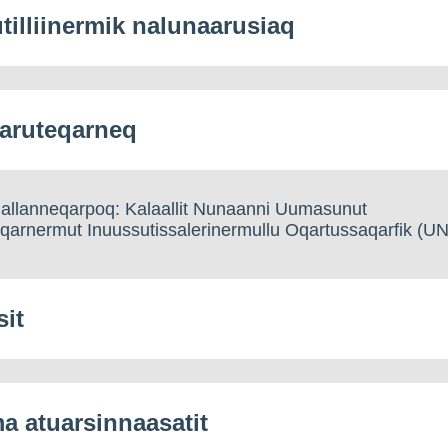
tilliinermik nalunaarusiaq
aruteqarneq
allanneqarpoq: Kalaallit Nunaanni Uumasunut
qarnermut Inuussutissalerinermullu Oqartussaqarfik (U
sit
 atuarsinnaasatit