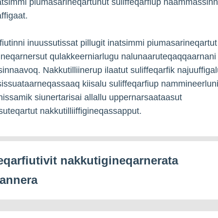
inatsimmi piumasarineqartunut suliffeqarfiup naammassin
ffigaat.
fiutinni inuussutissat pillugit inatsimmi piumasarineqartut
nneqarnersut qulakkeerniarlugu nalunaaruteqaqqaarnan
isinnaavoq. Nakkutilliinerup ilaatut suliffeqarfik najuuffiga
isissuataarneqassaaq kiisalu suliffeqarfiup nammineerlun
inissamik siunertarisai allallu uppernarsaataasut
uteqartut nakkutilliiffigineqassapput.
eqarfiutivit nakkutigineqarnerata
lannera