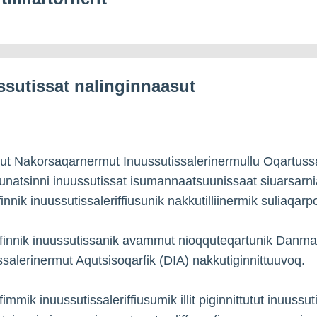
ssutissat nalinginnaasut
t Nakorsaqarnermut Inuussutissalerinermullu Oqartussa
natsinni inuussutissat isumannaatsuunissaat siuarsarni
finnik inuussutissaleriffiusunik nakkutilliinermik suliaqarp
rfinnik inuussutissanik avammut nioqquteqartunik Danma
ssalerinermut Aqutsisoqarfik (DIA) nakkutiginnittuuvoq.
fimmik inuussutissaleriffiusumik illit piginnittutut inuussut