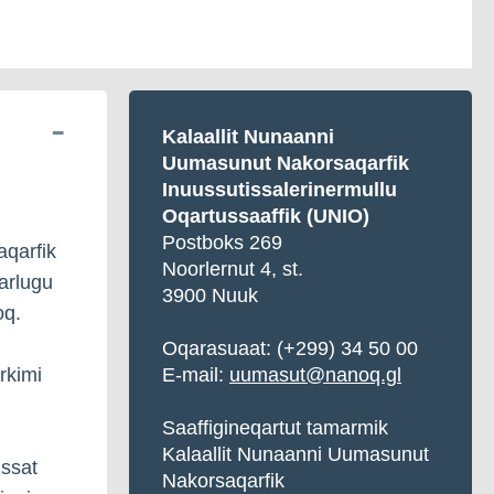
Kalaallit Nunaanni
Uumasunut Nakorsaqarfik
Inuussutissalerinermullu
Oqartussaaffik (UNIO)
Postboks 269
qarfik
Noorlernut 4, st.
arlugu
3900 Nuuk
oq.
Oqarasuaat:
(+299) 34 50 00
rkimi
E-mail:
uumasut@nanoq.gl
Saaffigineqartut tamarmik
Kalaallit Nunaanni Uumasunut
issat
Nakorsaqarfik