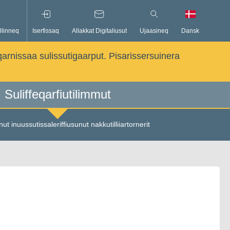
llinneq
Iserfissaq
Allakkat Digitaliusut
Ujaasineq
Dansk
qarnissaa sulissutigaarput. Pisarissersuinera
Suliffeqarfiutilimmut
nut inuussutissaleriffiusunut nakkutilliiartornerit