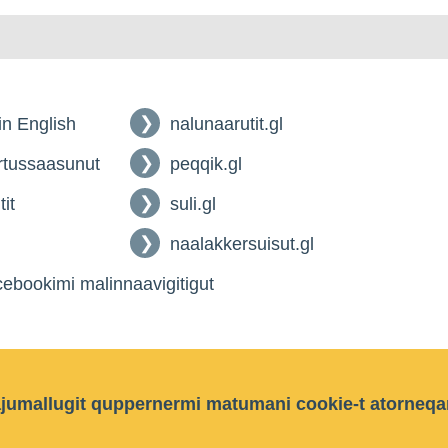
 in English
nalunaarutit.gl
tussaasunut
peqqik.gl
tit
suli.gl
naalakkersuisut.gl
ebookimi malinnaavigitigut
ajumallugit quppernermi matumani cookie-t atorneqa