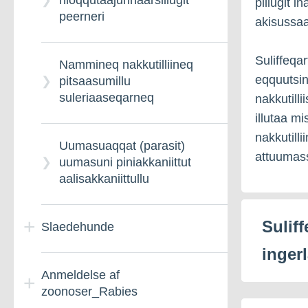
nioqqutaajunnaarsillugit
pillugit 
peerneri
akisussaa
Suliffeqar
Nammineq nakkutilliineq
eqquutsi
pitsaasumillu
suleriaaseqarneq
nakkutilli
illutaa m
nakkutilli
Uumasuaqqat (parasit)
attuumass
uumasuni piniakkaniittut
aalisakkaniittullu
Suliff
Slaedehunde
inger
Anmeldelse af
Qimminik
zoonoser_Rabies
qimuttuuteqarneq