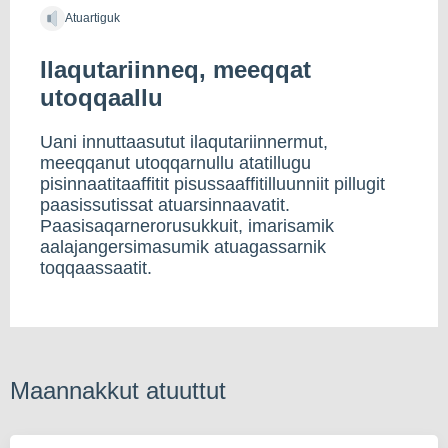
Atuartiguk
Ilaqutariinneq, meeqqat
utoqqaallu
Uani innuttaasutut ilaqutariinnermut,
meeqqanut utoqqarnullu atatillugu
pisinnaatitaaffitit pisussaaffitilluunniit pillugit
paasissutissat atuarsinnaavatit.
Paasisaqarnerorusukkuit, imarisamik
aalajangersimasumik atuagassarnik
toqqaassaatit.
Maannakkut atuuttut