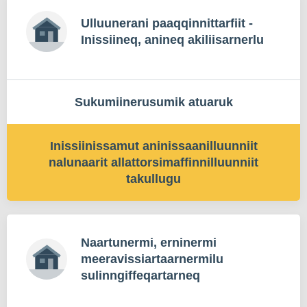
Ulluunerani paaqqinnittarfiit -
Inissiineq, anineq akiliisarnerlu
Sukumiinerusumik atuaruk
Inissiinissamut aninissaanilluunniit
nalunaarit allattorsimaffinnilluunniit
takullugu
Naartunermi, erninermi
meeravissiartaarnermilu
sulinngiffeqartarneq