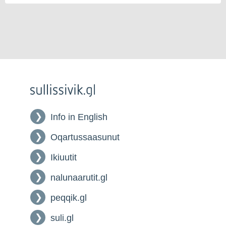
Info in English
Oqartussaasunut
Ikiuutit
nalunaarutit.gl
peqqik.gl
suli.gl