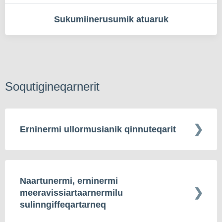
Sukumiinerusumik atuaruk
Soqutigineqarnerit
Erninermi ullormusianik qinnuteqarit
Naartunermi, erninermi
meeravissiartaarnermilu
sulinngiffeqartarneq