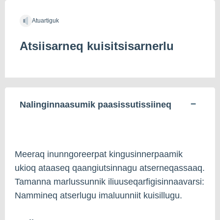
Atuartiguk
Atsiisarneq kuisitsisarnerlu
Nalinginnaasumik paasissutissiineq
Meeraq inunngoreerpat kingusinnerpaamik
ukioq ataaseq qaangiutsinnagu atserneqassaaq.
Tamanna marlussunnik iliuuseqarfigisinnaavarsi:
Nammineq atserlugu imaluunniit kuisillugu.