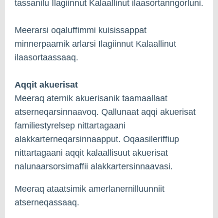
tassanilu Ilagiinnut Kalaallinut ilaasortanngorluni.
Meerarsi oqaluffimmi kuisissappat
minnerpaamik arlarsi Ilagiinnut Kalaallinut
ilaasortaassaaq.
Aqqit akuerisat
Meeraq aternik akuerisanik taamaallaat
atserneqarsinnaavoq. Qallunaat aqqi akuerisat
familiestyrelsep nittartagaani
alakkarterneqarsinnaapput. Oqaasileriffiup
nittartagaani aqqit kalaallisuut akuerisat
nalunaarsorsimaffii alakkartersinnaavasi.
Meeraq ataatsimik amerlanernilluunniit
atserneqassaaq.