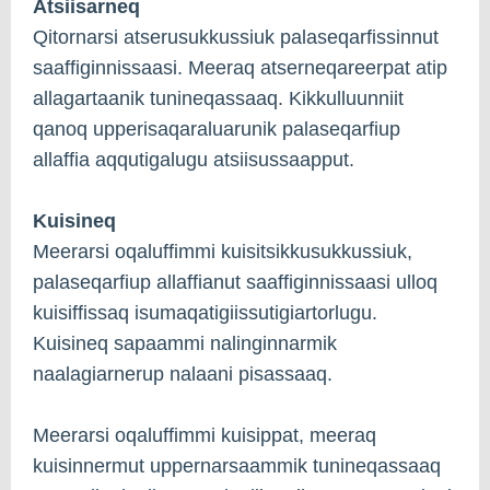
Atsiisarneq
Qitornarsi atserusukkussiuk palaseqarfissinnut
saaffiginnissaasi. Meeraq atserneqareerpat atip
allagartaanik tunineqassaaq. Kikkulluunniit
qanoq upperisaqaraluarunik palaseqarfiup
allaffia aqqutigalugu atsiisussaapput.
Kuisineq
Meerarsi oqaluffimmi kuisitsikkusukkussiuk,
palaseqarfiup allaffianut saaffiginnissaasi ulloq
kuisiffissaq isumaqatigiissutigiartorlugu.
Kuisineq sapaammi nalinginnarmik
naalagiarnerup nalaani pisassaaq.
Meerarsi oqaluffimmi kuisippat, meeraq
kuisinnermut uppernarsaammik tunineqassaaq