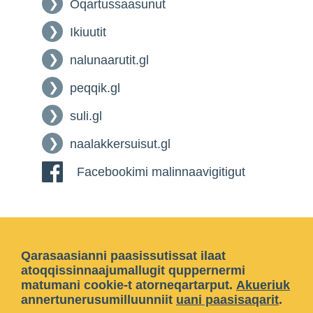
Oqartussaasunut
Ikiuutit
nalunaarutit.gl
peqqik.gl
suli.gl
naalakkersuisut.gl
Facebookimi malinnaavigitigut
Qarasaasianni paasissutissat ilaat
atoqqissinnaajumallugit quppernermi
matumani cookie-t atorneqartarput.
Akueriuk
annertunerusumilluunniit
uani paasisaqarit
.