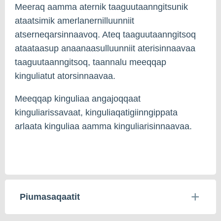
Meeraq aamma aternik taaguutaanngitsunik
ataatsimik amerlanernilluunniit
atserneqarsinnaavoq. Ateq taaguutaanngitsoq
ataataasup anaanaasulluunniit aterisinnaavaa
taaguutaanngitsoq, taannalu meeqqap
kinguliatut atorsinnaavaa.
Meeqqap kinguliaa angajoqqaat
kinguliarissavaat, kinguliaqatigiinngippata
arlaata kinguliaa aamma kinguliarisinnaavaa.
Piumasaqaatit