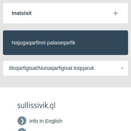
Inatsisit
Najugaqarfinni palaseqarfik
Illoqarfigisat/Nunaqarfigisat
toqqaruk
Info in English