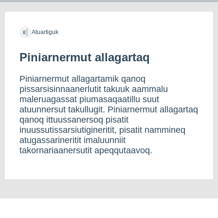
Atuartiguk
Piniarnermut allagartaq
Piniarnermut allagartamik qanoq
pissarsisinnaanerlutit takuuk aammalu
maleruagassat piumasaqaatillu suut
atuunnersut takullugit. Piniarnermut allagartaq
qanoq ittuussanersoq pisatit
inuussutissarsiutigineritit, pisatit nammineq
atugassarineritit imaluunniit
takornariaanersutit apeqqutaavoq.