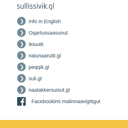
Info in English
Oqartussaasunut
Ikiuutit
nalunaarutit.gl
peqqik.gl
suli.gl
naalakkersuisut.gl
Facebookimi malinnaavigitigut