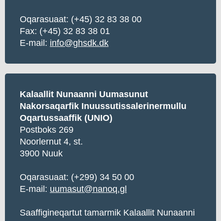
Oqarasuaat:
(+45) 32 83 38 00
Fax: (+45) 32 83 38 01
E-mail:
info@ghsdk.dk
Kalaallit Nunaanni Uumasunut
Nakorsaqarfik Inuussutissalerinermullu
Oqartussaaffik (UNIO)
Postboks 269
Noorlernut 4, st.
3900 Nuuk
Oqarasuaat:
(+299) 34 50 00
E-mail:
uumasut@nanoq.gl
Saaffigineqartut tamarmik Kalaallit Nunaanni