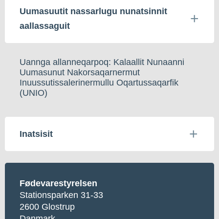
Uumasuutit nassarlugu nunatsinnit
aallassaguit
Uannga allanneqarpoq: Kalaallit Nunaanni
Uumasunut Nakorsaqarnermut
Inuussutissalerinermullu Oqartussaqarfik
(UNIO)
Inatsisit
Fødevarestyrelsen
Stationsparken 31-33
2600 Glostrup
Danmark