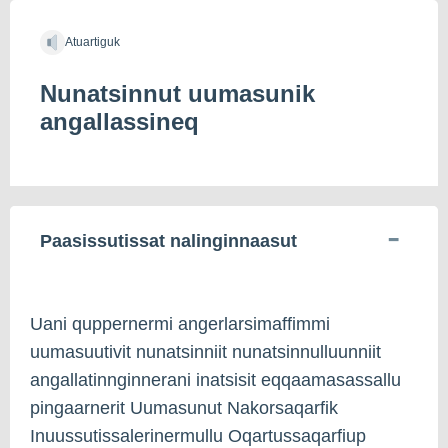
Atuartiguk
Nunatsinnut uumasunik
angallassineq
Paasissutissat nalinginnaasut
Uani quppernermi angerlarsimaffimmi
uumasuutivit nunatsinniit nunatsinnulluunniit
angallatinnginnerani inatsisit eqqaamasassallu
pingaarnerit Uumasunut Nakorsaqarfik
Inuussutissalerinermullu Oqartussaqarfiup