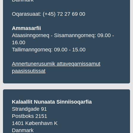
Oqarasuaat:
(+45) 72 27 69 00
Ammasarfii
Ataasinngorneq - Sisamanngorneq: 09.00 -
16.00
Tallimanngorneq: 09.00 - 15.00
Annertunerusumik attaveqarnissamut
paasissutissat
Kalaallit Nunaata Sinniisoqarfia
Strandgade 91
Postboks 2151
1401 København K
Danmark