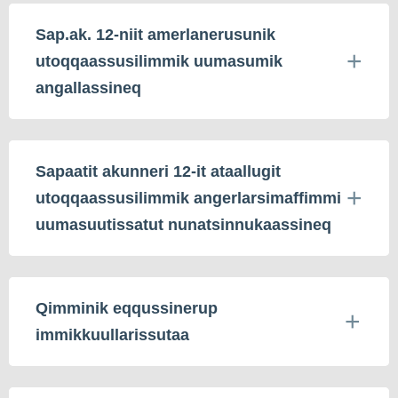
Sap.ak. 12-niit amerlanerusunik
utoqqaassusilimmik uumasumik
angallassineq
Sapaatit akunneri 12-it ataallugit
utoqqaassusilimmik angerlarsimaffimmi
uumasuutissatut nunatsinnukaassineq
Qimminik eqqussinerup
immikkuullarissutaa