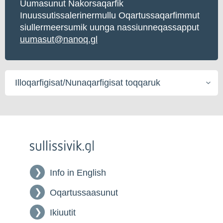
Uumasunut Nakorsaqarfik
Inuussutissalerinermullu Oqartussaqarfimmut
siullermeersumik uunga nassiunneqassapput
uumasut@nanoq.gl
Illoqarfigisat/Nunaqarfigisat
toqqaruk
Info in English
Oqartussaasunut
Ikiuutit