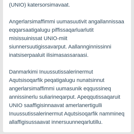
(UNIO) katersorsimavaat.
Angerlarsimaffimmi uumasuutivit angallannissaa
eqqarsaatigalugu piffissaqarluarlutit
misissuinissat UNIO-miit
siunnersuutigissavarput. Aallannginnissinni
inatsiserpaaluit ilisimasassaraasi.
Danmarkimi Inuussutissalerinermut
Aqutsisoqarfik peqatigalugu nunatsinnut
angerlarsimaffimmi uumasunik eqqussineq
annissinerlu suliarineqarput. Apeqqutissaqaruit
UNIO saaffigisinnaavat amerlanertigulli
Inuussutissalerinermut Aqutsisoqarfik nammineq
allaffigisussaavat innersuunneqarlutillu.