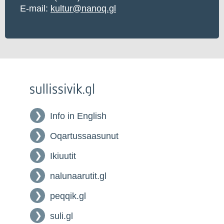
E-mail:
kultur@nanoq.gl
Info in English
Oqartussaasunut
Ikiuutit
nalunaarutit.gl
peqqik.gl
suli.gl