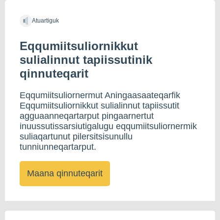
Atuartiguk
Eqqumiitsuliornikkut
sulialinnut tapiissutinik
qinnuteqarit
Eqqumiitsuliornermut Aningaasaateqarfik
Eqqumiitsuliornikkut sulialinnut tapiissutit
agguaanneqartarput pingaarnertut
inuussutissarsiutigalugu eqqumiitsuliornermik
suliaqartunut pilersitsisunullu
tunniunneqartarput.
Maana qinnuteqarit