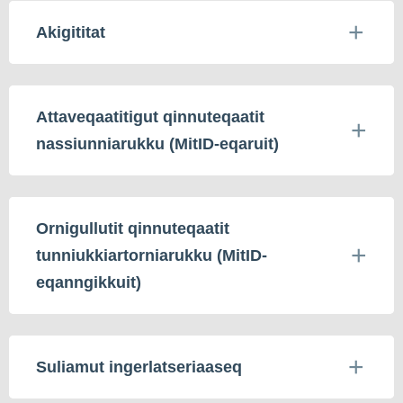
Akigititat
Attaveqaatitigut qinnuteqaatit
nassiunniarukku (MitID-eqaruit)
Ornigullutit qinnuteqaatit
tunniukkiartorniarukku (MitID-
eqanngikkuit)
Suliamut ingerlatseriaaseq