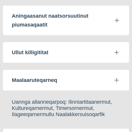
Aningaasanut naatsorsuutinut
piumasaqaatit
Ullut killigititat
Maalaaruteqarneq
Uannga allanneqarpoq: Ilinniartitaanermut,
Kultureqarnermut, Timersornermut,
Ilageeqarnermullu Naalakkersuisoqarfik