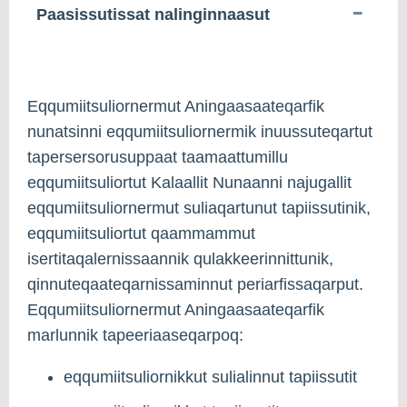
Paasissutissat nalinginnaasut
Eqqumiitsuliornermut Aningaasaateqarfik
nunatsinni eqqumiitsuliornermik inuussuteqartut
tapersersorusuppaat taamaattumillu
eqqumiitsuliortut Kalaallit Nunaanni najugallit
eqqumiitsuliornermut suliaqartunut tapiissutinik,
eqqumiitsuliortut qaammammut
isertitaqalernissaannik qulakkeerinnittunik,
qinnuteqaateqarnissaminnut periarfissaqarput.
Eqqumiitsuliornermut Aningaasaateqarfik
marlunnik tapeeriaaseqarpoq:
eqqumiitsuliornikkut sulialinnut tapiissutit