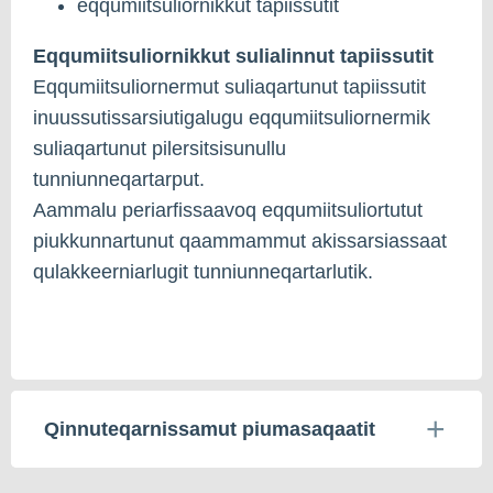
eqqumiitsuliornikkut tapiissutit
Eqqumiitsuliornikkut sulialinnut tapiissutit
Eqqumiitsuliornermut suliaqartunut tapiissutit
inuussutissarsiutigalugu eqqumiitsuliornermik
suliaqartunut pilersitsisunullu
tunniunneqartarput.
Aammalu periarfissaavoq eqqumiitsuliortutut
piukkunnartunut qaammammut akissarsiassaat
qulakkeerniarlugit tunniunneqartarlutik.
Qinnuteqarnissamut piumasaqaatit