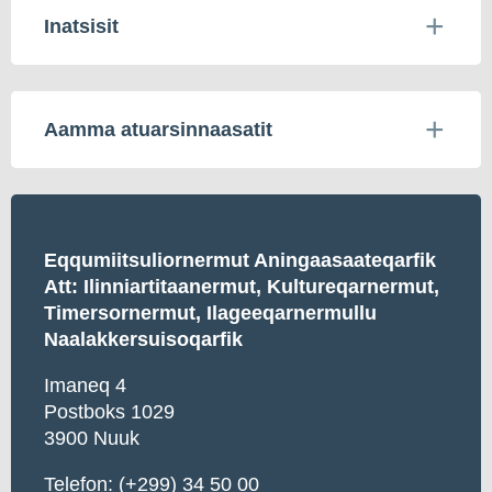
Inatsisit
Aamma atuarsinnaasatit
Eqqumiitsuliornermut Aningaasaateqarfik
Att: Ilinniartitaanermut, Kultureqarnermut,
Timersornermut, Ilageeqarnermullu
Naalakkersuisoqarfik
Imaneq 4
Postboks 1029
3900 Nuuk
Telefon: (+299) 34 50 00