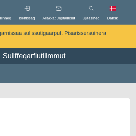
llinneq
Iserfissaq
Allakkat Digitaliusut
Ujaasineq
Dansk
qarnissaa sulissutigaarput. Pisarissersuinera
Suliffeqarfiutilimmut