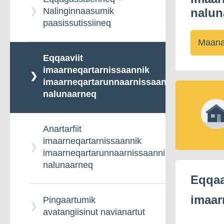
Nalinginnaasumik
nalun
paasissutissiineq
Maana
Eqqaaviit
imaarneqartarnissaannik
imaarneqartarunnaarnissaannillu
nalunaarneq
Anartarfiit
imaarneqartarnissaannik
imaarneqartarunnaarnissaannillu
nalunaarneq
Eqqaa
imaar
Pingaartumik
avatangiisinut navianartut