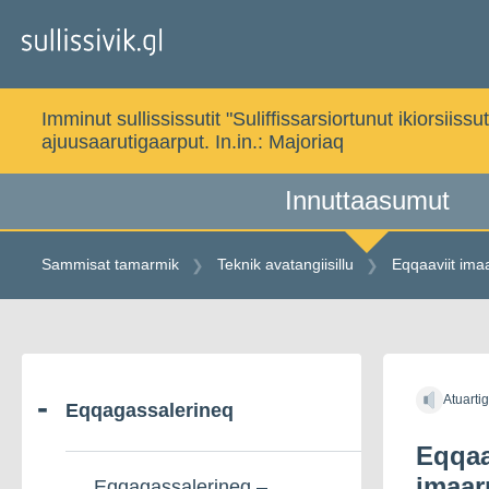
Gå
til
indholdet
Imminut sullississutit "Suliffissarsiortunut ikiorsi
ajuusaarutigaarput. In.in.:
Majoriaq
Innuttaasumut
Sammisat tamarmik
Teknik avatangiisillu
Eqqaaviit ima
Gå
til
Atuarti
indholdet
Eqqagassalerineq
Eqqaa
imaar
Eqqagassalerineq –