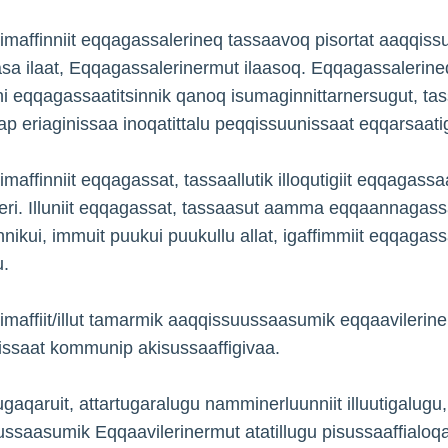
imaffinniit eqqagassalerineq tassaavoq pisortat aaqqiss
asa ilaat, Eqqagassalerinermut ilaasoq. Eqqagassalerine
ni eqqagassaatitsinnik qanoq isumaginnittarnersugut, ta
tap eriaginissaa inoqatittalu peqqissuunissaat eq­qarsaatig
imaffinniit eqqagassat, tassaallutik illoqutigiit eqqagass
eri. Illuniit eqqagassat, tassaasut aamma eqqaannagassa
nnikui, immuit puukui puukullu allat, igaffimmiit eqqagass
u.
imaffiit/illut tamarmik aaqqissuussaasumik eqqaavilerine
ssaat kommunip akisussaaffigivaa.
jugaqaruit, attartugaralugu namminerluunniit illuutigalugu,
ssaasumik Eqqaavilerinermut atatillugu pisussaaffialoqar