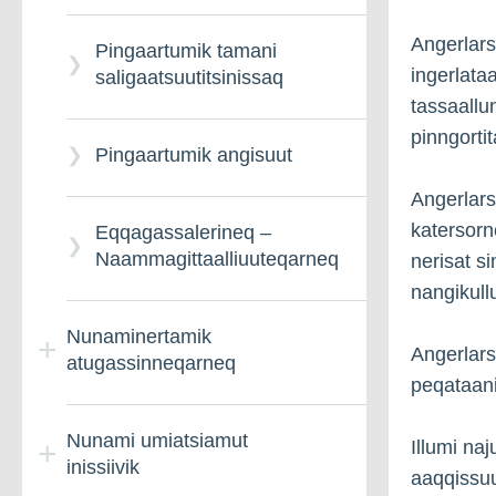
Angerlars
Pingaartumik tamani
ingerlata
saligaatsuutitsinissaq
tassaallu
pinngorti
Pingaartumik angisuut
Angerlars
katersorn
Eqqagassalerineq –
Naammagittaalliuuteqarneq
nerisat si
nangikull
Nunaminertamik
Angerlars
atugassinneqarneq
peqataani
Nunami umiatsiamut
Nunaminertamik
Illumi na
inissiivik
atugassinneqarnissamut
aaqqissuu
qinnuteqarneq