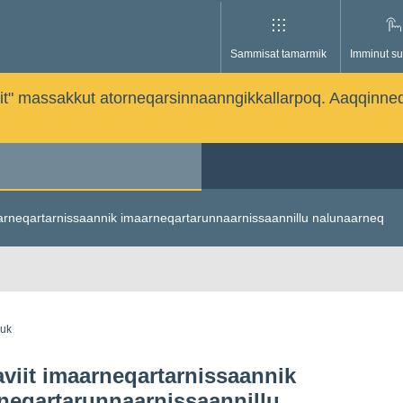
Sammisat tamarmik
Imminut su
issutit" massakkut atorneqarsinnaanngikkallarpoq. Aaqqinne
arneqartarnissaannik imaarneqartarunnaarnissaannillu nalunaarneq
guk
viit imaarneqartarnissaannik
neqartarunnaarnissaannillu