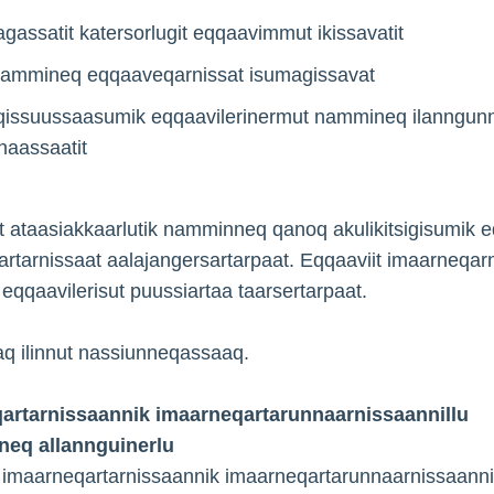
gassatit katersorlugit eqqaavimmut ikissavatit
t nammineq eqqaaveqarnissat isumagissavat
issuussaasumik eqqaavilerinermut nammineq ilanngunni
naassaatit
ataasiakkaarlutik namminneq qanoq akulikitsigisumik e
rtarnissaat aalajangersartarpaat. Eqqaaviit imaarneqarn
eqqaavilerisut puussiartaa taarsertarpaat.
aq ilinnut nassiunneqassaaq.
artarnissaannik imaarneqartarunnaarnissaannillu
neq allannguinerlu
 imaarneqartarnissaannik imaarneqartarunnaarnissaannil