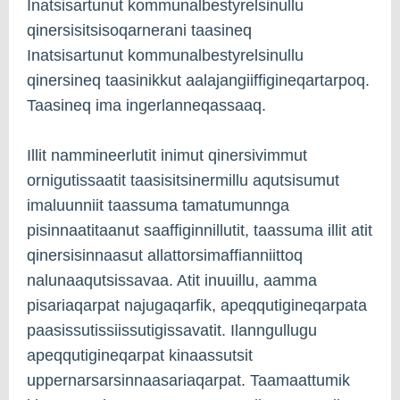
Inatsisartunut kommunalbestyrelsinullu
qinersisitsisoqarnerani taasineq
Inatsisartunut kommunalbestyrelsinullu
qinersineq taasinikkut aalajangiiffigineqartarpoq.
Taasineq ima ingerlanneqassaaq.
Illit nammineerlutit inimut qinersivimmut
ornigutissaatit taasisitsinermillu aqutsisumut
imaluunniit taassuma tamatumunnga
pisinnaatitaanut saaffiginnillutit, taassuma illit atit
qinersisinnaasut allattorsimaffianniittoq
nalunaaqutsissavaa. Atit inuuillu, aamma
pisariaqarpat najugaqarfik, apeqqutigineqarpata
paasissutissiissutigissavatit. Ilanngullugu
apeqqutigineqarpat kinaassutsit
uppernarsarsinnaasariaqarpat. Taamaattumik