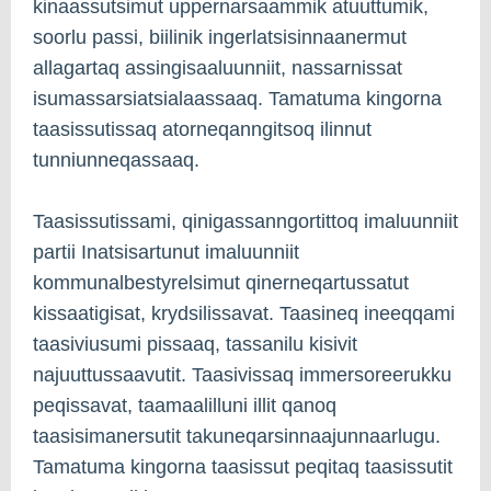
kinaassutsimut uppernarsaammik atuuttumik,
soorlu passi, biilinik ingerlatsisinnaanermut
allagartaq assingisaaluunniit, nassarnissat
isumassarsiatsialaassaaq. Tamatuma kingorna
taasissutissaq atorneqanngitsoq ilinnut
tunniunneqassaaq.
Taasissutissami, qinigassanngortittoq imaluunniit
partii Inatsisartunut imaluunniit
kommunalbestyrelsimut qinerneqartussatut
kissaatigisat, krydsilissavat. Taasineq ineeqqami
taasiviusumi pissaaq, tassanilu kisivit
najuuttussaavutit. Taasivissaq immersoreerukku
peqissavat, taamaalilluni illit qanoq
taasisimanersutit takuneqarsinnaajunnaarlugu.
Tamatuma kingorna taasissut peqitaq taasissutit