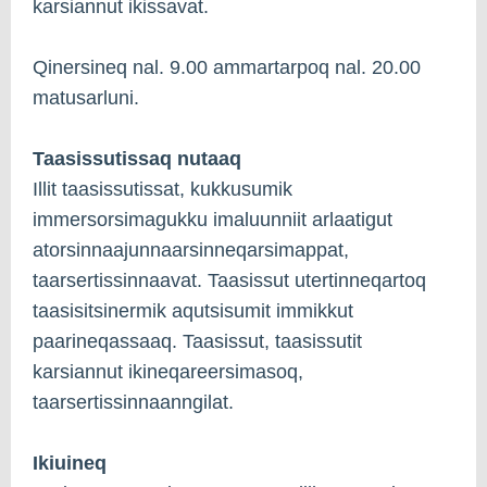
karsiannut ikissavat.
Qinersineq nal. 9.00 ammartarpoq nal. 20.00
matusarluni.
Taasissutissaq nutaaq
Illit taasissutissat, kukkusumik
immersorsimagukku imaluunniit arlaatigut
atorsinnaajunnaarsinneqarsimappat,
taarsertissinnaavat. Taasissut utertinneqartoq
taasisitsinermik aqutsisumit immikkut
paarineqassaaq. Taasissut, taasissutit
karsiannut ikineqareersimasoq,
taarsertissinnaanngilat.
Ikiuineq