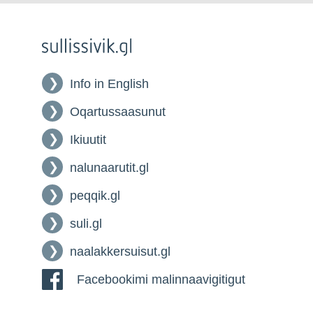
Info in English
Oqartussaasunut
Ikiuutit
nalunaarutit.gl
peqqik.gl
suli.gl
naalakkersuisut.gl
Facebookimi malinnaavigitigut