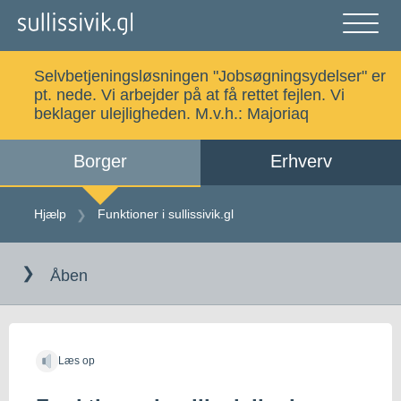
Gå
til
indholdet
Åben
og
Selvbetjeningsløsningen "Jobsøgningsydelser" er
luk
Søg
pt. nede. Vi arbejder på at få rettet fejlen. Vi
menu
beklager ulejligheden. M.v.h.:
Majoriaq
Borger
Erhverv
Alle emner
Selvbetjening
Hjælp
Funktioner i sullissivik.gl
Log ind
Digital Post
Åben
Kalaallisut
Læs op