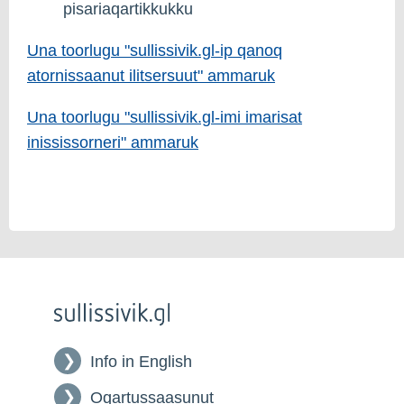
pisariaqartikkukku
Una toorlugu "sullissivik.gl-ip qanoq
atornissaanut ilitsersuut" ammaruk
Una toorlugu "sullissivik.gl-imi imarisat
inississorneri" ammaruk
Info in English
Oqartussaasunut