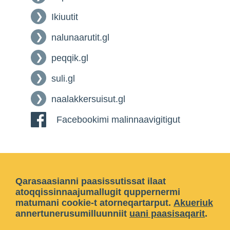
Ikiuutit
nalunaarutit.gl
peqqik.gl
suli.gl
naalakkersuisut.gl
Facebookimi malinnaavigitigut
Qarasaasianni paasissutissat ilaat
atoqqissinnaajumallugit quppernermi
matumani cookie-t atorneqartarput.
Akueriuk
annertunerusumilluunniit
uani paasisaqarit
.