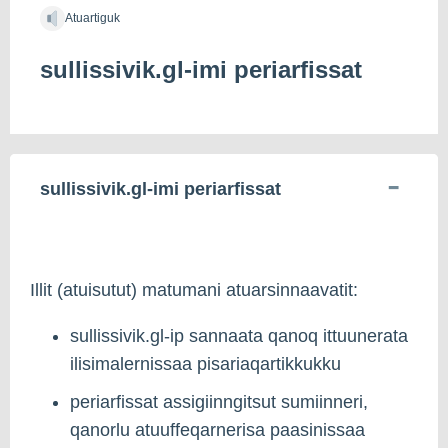
Atuartiguk
sullissivik.gl-imi periarfissat
sullissivik.gl-imi periarfissat
Illit (atuisutut) matumani atuarsinnaavatit:
sullissivik.gl-ip sannaata qanoq ittuunerata
ilisimalernissaa pisariaqartikkukku
periarfissat assigiinngitsut sumiinneri,
qanorlu atuuffeqarnerisa paasinissaa