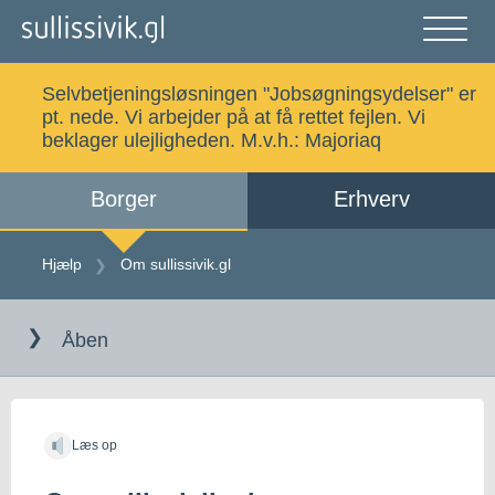
Gå
til
indholdet
Åben
og
Selvbetjeningsløsningen "Jobsøgningsydelser" er
luk
Søg
pt. nede. Vi arbejder på at få rettet fejlen. Vi
menu
beklager ulejligheden. M.v.h.:
Majoriaq
Borger
Erhverv
Alle emner
Selvbetjening
Hjælp
Om sullissivik.gl
Log ind
Digital Post
Åben
Kalaallisut
Læs op