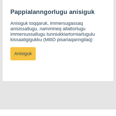
Pappialanngorlugu anisiguk
Anisiguk toqqaruk, immersugassaq
anisissallugu, nammineq allattorlugu
immersussallugu tunniukkiartorniarlugulu
kissaatigigukku (MitID pisariaqanngilaq)