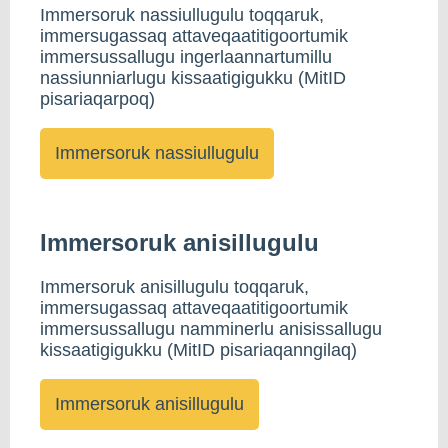
Immersoruk nassiullugulu toqqaruk,
immersugassaq attaveqaatitigoortumik
immersussallugu ingerlaannartumillu
nassiunniarlugu kissaatigigukku (MitID
pisariaqarpoq)
Immersoruk anisillugulu
Immersoruk anisillugulu toqqaruk,
immersugassaq attaveqaatitigoortumik
immersussallugu namminerlu anisissallugu
kissaatigigukku (MitID pisariaqanngilaq)