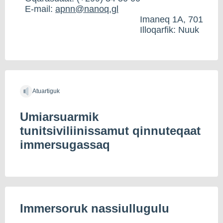
E-mail:
apnn@nanoq.gl
Imaneq 1A, 701
Illoqarfik: Nuuk
Atuartiguk
Umiarsuarmik
tunitsiviliinissamut qinnuteqaat
immersugassaq
Immersoruk nassiullugulu