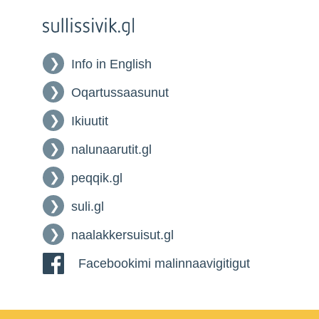
Info in English
Oqartussaasunut
Ikiuutit
nalunaarutit.gl
peqqik.gl
suli.gl
naalakkersuisut.gl
Facebookimi malinnaavigitigut