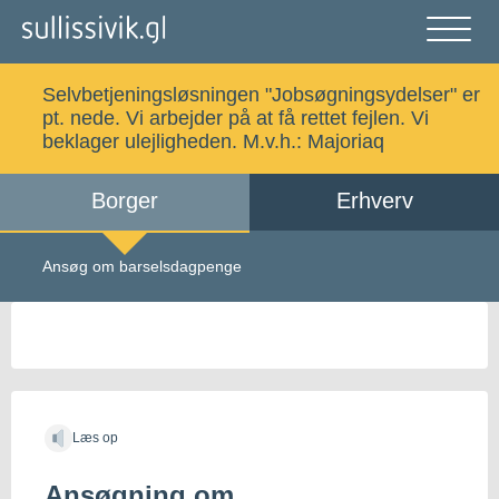
Gå
til
indholdet
Åben
og
Selvbetjeningsløsningen "Jobsøgningsydelser" er
luk
Søg
pt. nede. Vi arbejder på at få rettet fejlen. Vi
menu
beklager ulejligheden. M.v.h.:
Majoriaq
Borger
Erhverv
Alle emner
Selvbetjening
Ansøg om barselsdagpenge
Log ind
Digital Post
Kalaallisut
Læs op
Ansøgning om