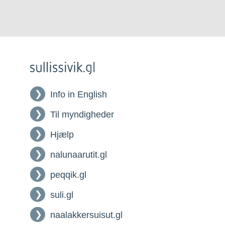
Info in English
Til myndigheder
Hjælp
nalunaarutit.gl
peqqik.gl
suli.gl
naalakkersuisut.gl