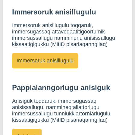
Immersoruk anisillugulu
Immersoruk anisillugulu toqqaruk,
immersugassaq attaveqaatitigoortumik
immersussallugu namminerlu anisissallugu
kissaatigigukku (MitID pisariaqanngilaq)
Pappialanngorlugu anisiguk
Anisiguk toqqaruk, immersugassaq
anisissallugu, nammineq allattorlugu
immersussallugu tunniukkiartorniarlugulu
kissaatigigukku (MitID pisariaqanngilaq)