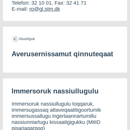
Telefon: 32 10 01, Fax: 32 41 71
E-mail:
ro@gl.stm.dk
Atuartiguk
Averusernissamut qinnuteqaat
Immersoruk nassiullugulu
Immersoruk nassiullugulu toqqaruk,
immersugassaq attaveqaatitigoortumik
immersussallugu ingerlaannartumillu
nassiunniarlugu kissaatigigukku (MitID
pisariaqarpoq)