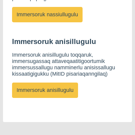
Immersoruk anisillugulu
Immersoruk anisillugulu toqqaruk,
immersugassaq attaveqaatitigoortumik
immersussallugu namminerlu anisissallugu
kissaatigigukku (MitID pisariaqanngilaq)