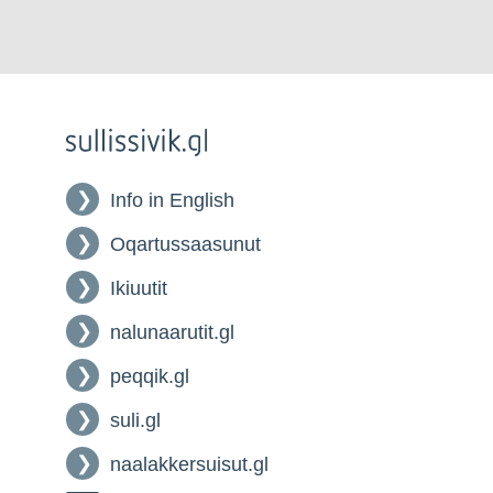
Info in English
Oqartussaasunut
Ikiuutit
nalunaarutit.gl
peqqik.gl
suli.gl
naalakkersuisut.gl