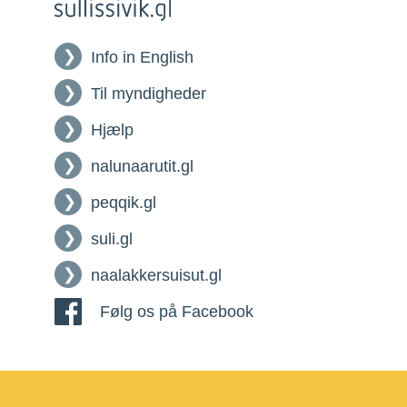
Info in English
Til myndigheder
Hjælp
nalunaarutit.gl
peqqik.gl
suli.gl
naalakkersuisut.gl
Følg os på Facebook