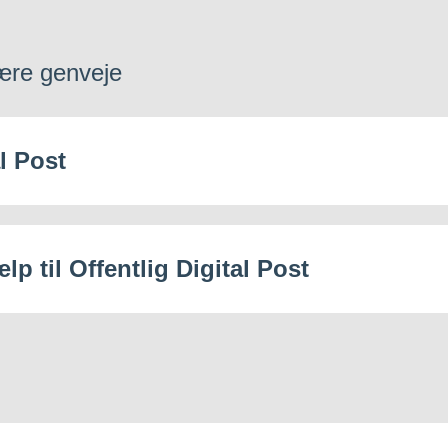
ære genveje
l Post
lp til Offentlig Digital Post