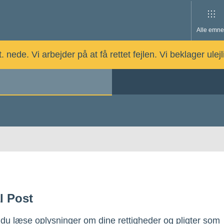
Alle emne
nede. Vi arbejder på at få rettet fejlen. Vi beklager ulej
l Post
du læse oplysninger om dine rettigheder og pligter som