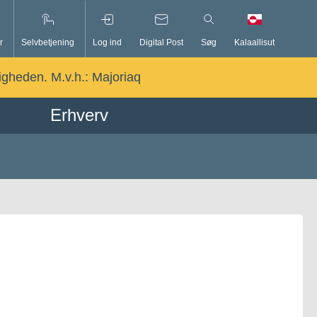
r
Selvbetjening
Log ind
Digital Post
Søg
Kalaallisut
ligheden. M.v.h.:
Majoriaq
Erhverv