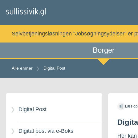
Gå
til
indholdet
Selvbetjeningsløsningen "Jobsøgningsydelser" er pt. 
Borger
Alle emner
Digital Post
Gå
til
Læs op
indholdet
Digital Post
Digita
Digital post via e-Boks
Her kan 