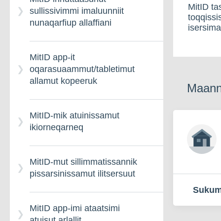
MitID ta
sullissivimmi imaluunniit
toqqissi
nunaqarfiup allaffiani
isersim
MitID app-it
oqarasuaammut/tabletimut
allamut kopeeruk
Maanna
MitID-mik atuinissamut
ikiorneqarneq
MitID-mut sillimmatissannik
pissarsinissamut ilitsersuut
Sukum
MitID app-imi ataatsimi
atuisut arlallit