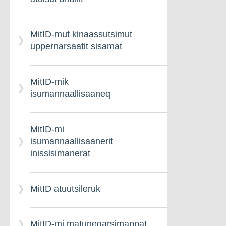
MitID-mut kinaassutsimut
uppernarsaatit sisamat
MitID-mik
isumannaallisaaneq
MitID-mi
isumannaallisaanerit
inissisimanerat
MitID atuutsileruk
MitID-mi matuneqarsimappat