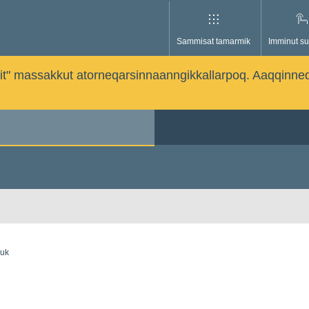
Sammisat tamarmik
Imminut su
issutit" massakkut atorneqarsinnaanngikkallarpoq. Aaqqinne
guk