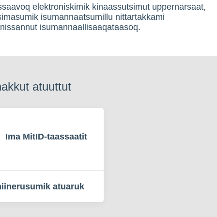
ssaavoq elektroniskimik kinaassutsimut uppernarsaat,
simasumik isumannaatsumillu nittartakkami
anissannut isumannaallisaaqataasoq.
kkut atuuttut
Ima MitID-taassaatit
iinerusumik atuaruk