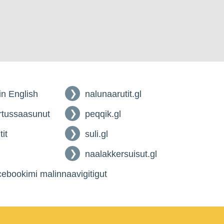
 in English
nalunaarutit.gl
tussaasunut
peqqik.gl
tit
suli.gl
naalakkersuisut.gl
ebookimi malinnaavigitigut