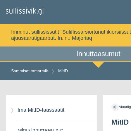
Gå
til
indholdet
Imminut sullississutit "Suliffissarsiortunut ikiorsi
ajuusaarutigaarput. In.in.:
Majoriaq
Innuttaasumut
Sammisat tamarmik
MitID
Gå
til
Atuarti
indholdet
Ima MitID-taassaatit
MitID
MitID innuttaasunut