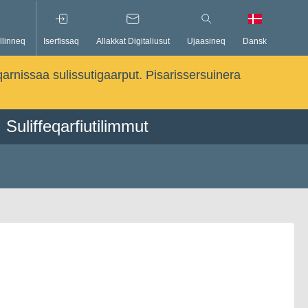
llinneq
Iserfissaq
Allakkat Digitaliusut
Ujaasineq
Dansk
qarnissaa sulissutigaarput. Pisarissersuinera
Suliffeqarfiutilimmut