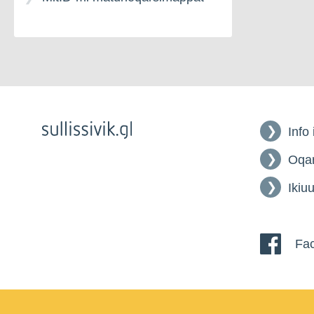
Info
Oqar
Ikiuu
Fac